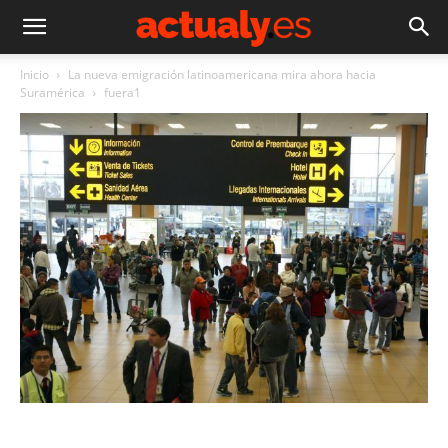
Inicio
La nueva emigración latinoamericana mira ahora hacia
Suramérica
fuera1