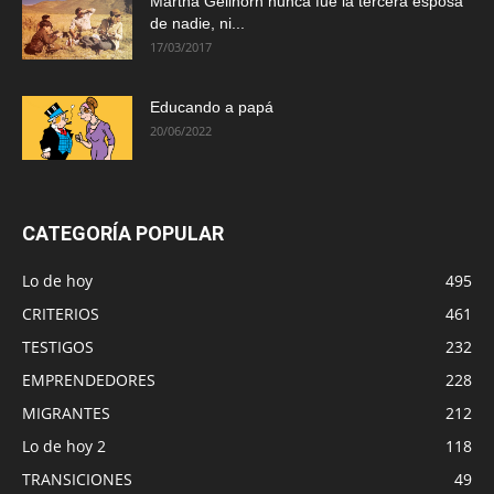
Martha Gellhorn nunca fue la tercera esposa
de nadie, ni...
17/03/2017
Educando a papá
20/06/2022
CATEGORÍA POPULAR
Lo de hoy
495
CRITERIOS
461
TESTIGOS
232
EMPRENDEDORES
228
MIGRANTES
212
Lo de hoy 2
118
TRANSICIONES
49