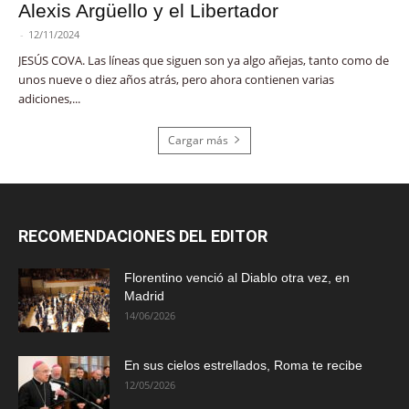
Alexis Argüello y el Libertador
-
12/11/2024
JESÚS COVA. Las líneas que siguen son ya algo añejas, tanto como de
unos nueve o diez años atrás, pero ahora contienen varias
adiciones,...
Cargar más
RECOMENDACIONES DEL EDITOR
Florentino venció al Diablo otra vez, en
Madrid
14/06/2026
En sus cielos estrellados, Roma te recibe
12/05/2026