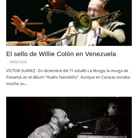
El sello de Willie Colón en Venezuela
-
04/05/2026
VÍCTOR SUÁREZ - En diciembre del 71 estalló La Murga, la murga de
Panamá, en el álbum “Asalto Navideño”. Aunque en Caracas sonaba
mucho su...