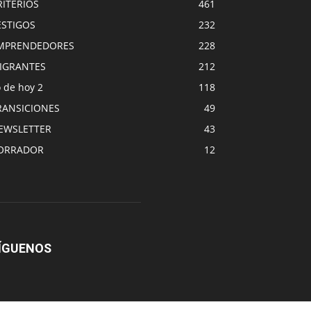
RITERIOS
461
ESTIGOS
232
MPRENDEDORES
228
IGRANTES
212
 de hoy 2
118
RANSICIONES
49
EWSLETTER
43
ORRADOR
12
ÍGUENOS