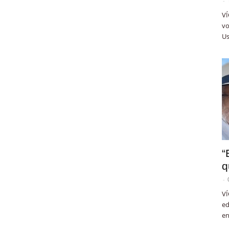
-
VÍ
vo
Us
“
q
-
VÍ
ed
en