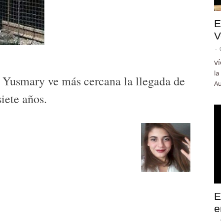
E
V
-
VÍ
la
 Yusmary ve más cercana la llegada de
Au
siete años.
E
e