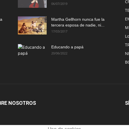
C
06/07/2019
T
E
ma
Martha Gellhorn nunca fue la
tercera esposa de nadie, ni...
M
17/03/2017
Lo
T
Educando a papá
N
20/06/2022
B
BRE NOSOTROS
S