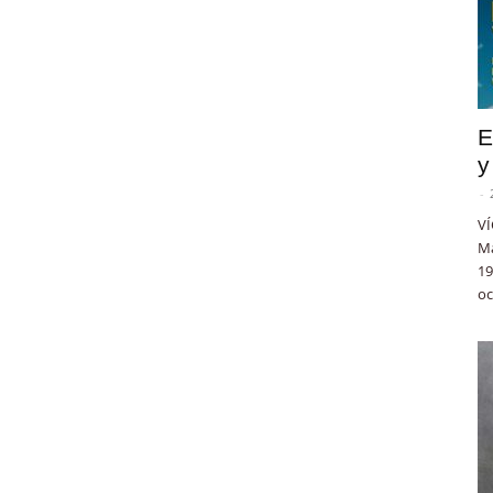
E
y
-
VÍ
Ma
19
oc