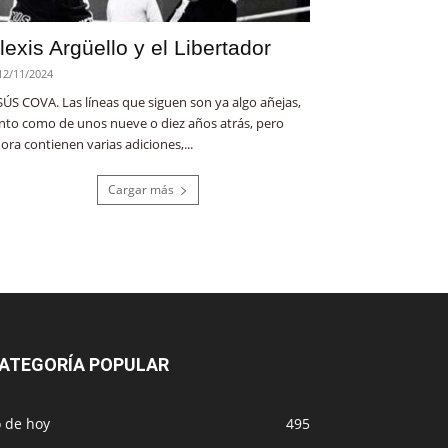
lexis Argüello y el Libertador
12/11/2024
SÚS COVA. Las líneas que siguen son ya algo añejas,
nto como de unos nueve o diez años atrás, pero
ora contienen varias adiciones,...
Cargar más
ATEGORÍA POPULAR
o de hoy
495