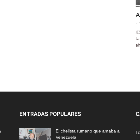
A
-
JE
ta
ah
ENTRADAS POPULARES
C
a
El chelista rumano que amaba a
L
Venezuela