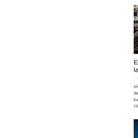
E
l
-
VÍ
de
ba
19