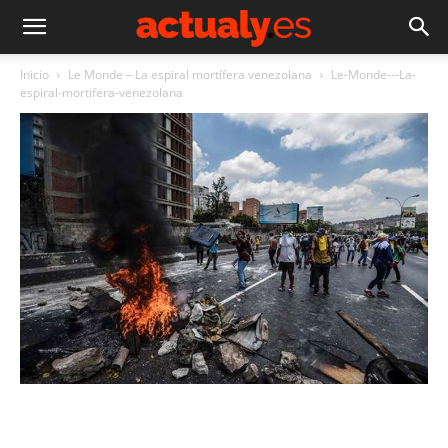
Inicio
Le Monde – La espiral mortífera venezolana
Le-Monde---La-
espiral-mortifera-venezolana