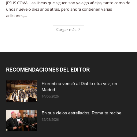
JESÚS COVA. Las líneas que siguen son ya algo añejas, tanto como de
unos nueve o diez años atrás, pero ahora contienen varias
adiciones,...
Cargar más
RECOMENDACIONES DEL EDITOR
Florentino venció al Diablo otra vez, en
Madrid
14/06/2026
En sus cielos estrellados, Roma te recibe
12/05/2026