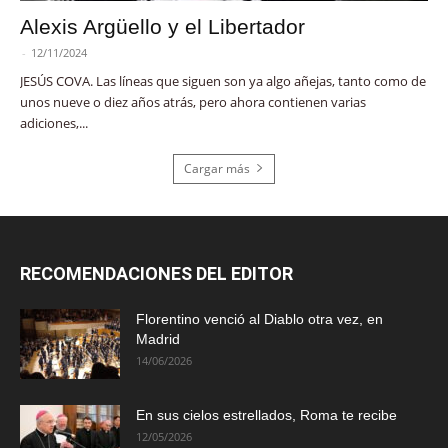
Alexis Argüello y el Libertador
-
12/11/2024
JESÚS COVA. Las líneas que siguen son ya algo añejas, tanto como de
unos nueve o diez años atrás, pero ahora contienen varias
adiciones,...
Cargar más
RECOMENDACIONES DEL EDITOR
Florentino venció al Diablo otra vez, en
Madrid
14/06/2026
En sus cielos estrellados, Roma te recibe
12/05/2026