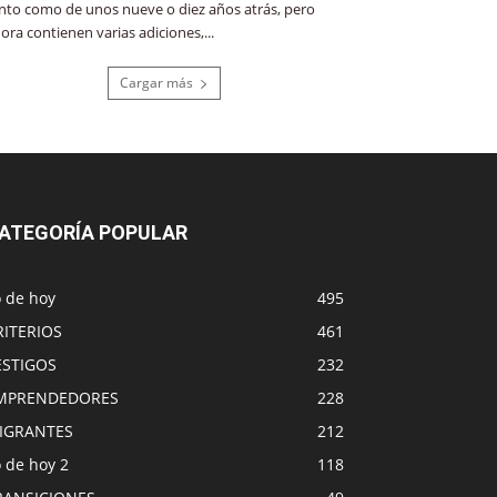
nto como de unos nueve o diez años atrás, pero
ora contienen varias adiciones,...
Cargar más
ATEGORÍA POPULAR
o de hoy
495
RITERIOS
461
ESTIGOS
232
MPRENDEDORES
228
IGRANTES
212
 de hoy 2
118