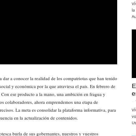
VÍ
la
Au
a dar a conocer la realidad de los compatriotas que han tenido
E
 social y económica por la que atraviesa el país. En febrero de
e
. Con ese producto a la mano, una ambición en fragua y
sos colaboradores, ahora emprendemos una etapa de
-
ecisos. La meta es consolidar la plataforma informativa, para
VÍ
vo
cuencia en la actualización de contenidos.
Us
otesca burla de sus gobernantes, nuestros y vuestros