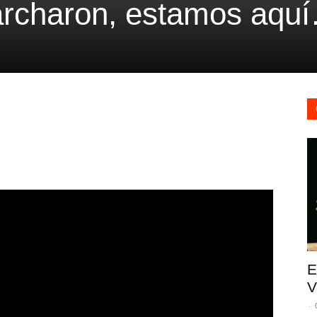
archaron, estamos aqu
E
V
-