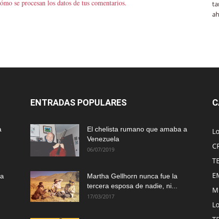
ómo se procesan los datos de tus comentarios.
ta
ah
ENTRADAS POPULARES
C
a
El chelista rumano que amaba a
L
Venezuela
C
06/07/2019
T
E
ma
Martha Gellhorn nunca fue la
tercera esposa de nadie, ni...
M
17/03/2017
Lo