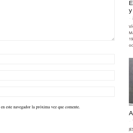
E
y
-
VÍ
Ma
19
oc
 en este navegador la próxima vez que comente.
A
-
JE