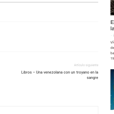
E
l
-
VÍ
de
ba
19
Artículo siguiente
Libros – Una venezolana con un troyano en la
sangre