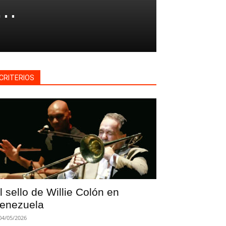
í…
CRITERIOS
l sello de Willie Colón en
enezuela
04/05/2026