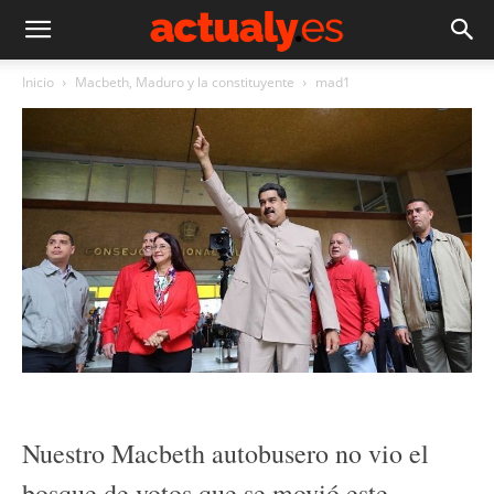
Inicio
Macbeth, Maduro y la constituyente
mad1
Nuestro Macbeth autobusero no vio el
bosque de votos que se movió este