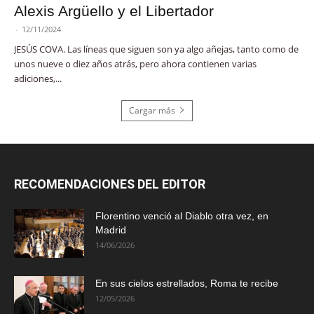
Alexis Argüello y el Libertador
-
12/11/2024
JESÚS COVA. Las líneas que siguen son ya algo añejas, tanto como de
unos nueve o diez años atrás, pero ahora contienen varias
adiciones,...
Cargar más
RECOMENDACIONES DEL EDITOR
Florentino venció al Diablo otra vez, en
Madrid
14/06/2026
En sus cielos estrellados, Roma te recibe
12/05/2026