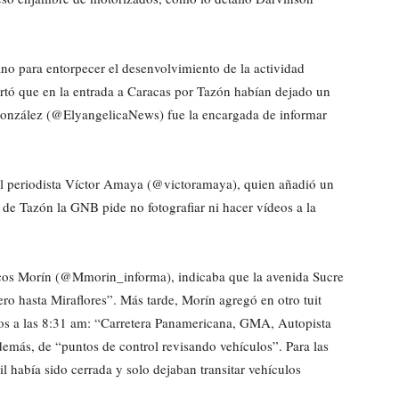
no para entorpecer el desenvolvimiento de la actividad
ortó que en la entrada a Caracas por Tazón habían dejado un
 González (@ElyangelicaNews) fue la encargada de informar
 el periodista Víctor Amaya (@victoramaya), quien añadió un
l de Tazón la GNB pide no fotografiar ni hacer vídeos a la
arcos Morín (@Mmorin_informa), indicaba que la avenida Sucre
ero hasta Miraflores”. Más tarde, Morín agregó en otro tuit
ados a las 8:31 am: “Carretera Panamericana, GMA, Autopista
además, de “puntos de control revisando vehículos”. Para las
había sido cerrada y solo dejaban transitar vehículos