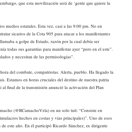
 embargo, que esta movilización será de ‘gente que quiere la
los medios estatales. Esta vez, casi a las 9:00 pm. No en
ratar sicarios de la Cota 905 para atacar a los manifestantes
 llamaba a golpe de Estado, razón por la cual debía ser
ía todas sus garantías para manifestar ayer “pero en el este”.
ulados y necesitan de las permisologías”.
hora del combate, compatriotas. Alerta, pueblo. Ha llegado la
aís. Estamos en horas cruciales del destino de nuestra patria
si al final de la transmisión anunció la activación del Plan
Camacho (@RCamachoVzla) en un solo tuit: “Consiste en
(Simulacros hechos en costas y vías principales)”. Uno de esos
os de este año. En él participó Ricardo Sánchez, ex dirigente