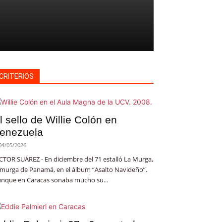
CRITERIOS
l sello de Willie Colón en
enezuela
04/05/2026
CTOR SUÁREZ - En diciembre del 71 estalló La Murga,
 murga de Panamá, en el álbum “Asalto Navideño”.
nque en Caracas sonaba mucho su...