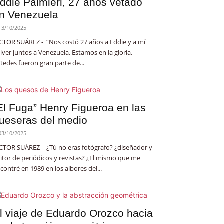
ddie Palmieri, 27 años vetado
n Venezuela
13/10/2025
CTOR SUÁREZ - “Nos costó 27 años a Eddie y a mí
lver juntos a Venezuela. Estamos en la gloria.
tedes fueron gran parte de...
El Fuga” Henry Figueroa en las
ueseras del medio
03/10/2025
CTOR SUÁREZ - ¿Tú no eras fotógrafo? ¿diseñador y
itor de periódicos y revistas? ¿El mismo que me
contré en 1989 en los albores del...
l viaje de Eduardo Orozco hacia