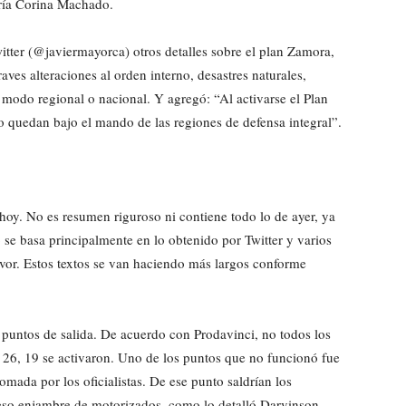
aría Corina Machado.
itter (@javiermayorca) otros detalles sobre el plan Zamora,
es alteraciones al orden interno, desastres naturales,
 modo regional o nacional. Y agregó: “Al activarse el Plan
 quedan bajo el mando de las regiones de defensa integral”.
hoy. No es resumen riguroso ni contiene todo lo de ayer, ya
o se basa principalmente en lo obtenido por Twitter y varios
favor. Estos textos se van haciendo más largos conforme
puntos de salida. De acuerdo con Prodavinci, no todos los
 26, 19 se activaron. Uno de los puntos que no funcionó fue
mada por los oficialistas. De ese punto saldrían los
peso enjambre de motorizados, como lo detalló Darvinson