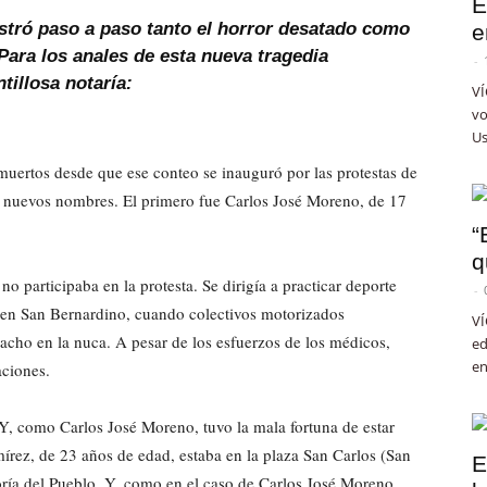
E
istró paso a paso tanto el horror desatado como
e
Para los anales de esta nueva tragedia
-
tillosa notaría:
VÍ
vo
Us
muertos desde que ese conteo se inauguró por las protestas de
es nuevos nombres. El primero fue Carlos José Moreno, de 17
“
q
participaba en la protesta. Se dirigía a practicar deporte
-
, en San Bernardino, cuando colectivos motorizados
VÍ
acho en la nuca. A pesar de los esfuerzos de los médicos,
ed
en
ciones.
Y, como Carlos José Moreno, tuvo la mala fortuna de estar
mírez, de 23 años de edad, estaba en la plaza San Carlos (San
E
soría del Pueblo. Y, como en el caso de Carlos José Moreno,