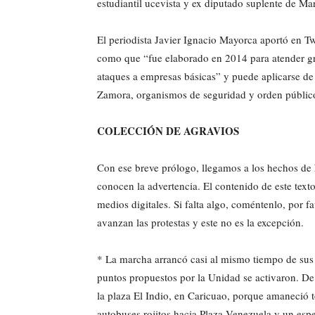
estudiantil ucevista y ex diputado suplente de M
El periodista Javier Ignacio Mayorca aportó en Tw
como que “fue elaborado en 2014 para atender grav
ataques a empresas básicas” y puede aplicarse de
Zamora, organismos de seguridad y orden público
COLECCIÓN DE AGRAVIOS
Con ese breve prólogo, llegamos a los hechos de 
conocen la advertencia. El contenido de este text
medios digitales. Si falta algo, coméntenlo, por 
avanzan las protestas y este no es la excepción.
* La marcha arrancó casi al mismo tiempo de sus 
puntos propuestos por la Unidad se activaron. De
la plaza El Indio, en Caricuao, porque amaneció to
autobuses rojitos hacia Plaza Venezuela y un es