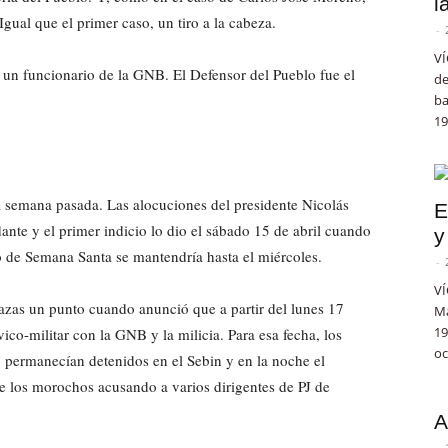
l
gual que el primer caso, un tiro a la cabeza.
-
VÍ
s un funcionario de la GNB. El Defensor del Pueblo fue el
de
ba
19
a semana pasada. Las alocuciones del presidente Nicolás
E
nte y el primer indicio lo dio el sábado 15 de abril cuando
y
o de Semana Santa se mantendría hasta el miércoles.
-
VÍ
zas un punto cuando anunció que a partir del lunes 17
Ma
19
ico-militar con la GNB y la milicia. Para esa fecha, los
oc
, permanecían detenidos en el Sebin y en la noche el
e los morochos acusando a varios dirigentes de PJ de
A
-