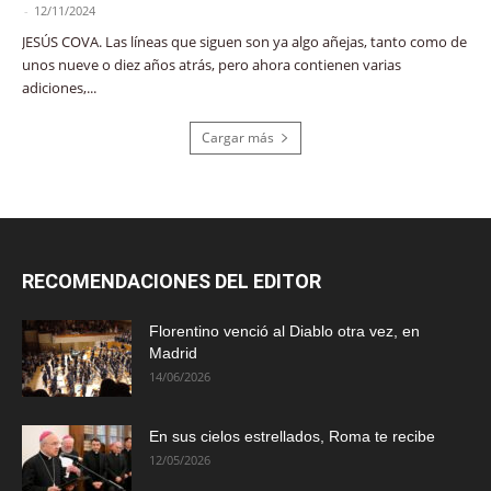
-
12/11/2024
JESÚS COVA. Las líneas que siguen son ya algo añejas, tanto como de
unos nueve o diez años atrás, pero ahora contienen varias
adiciones,...
Cargar más
RECOMENDACIONES DEL EDITOR
Florentino venció al Diablo otra vez, en
Madrid
14/06/2026
En sus cielos estrellados, Roma te recibe
12/05/2026