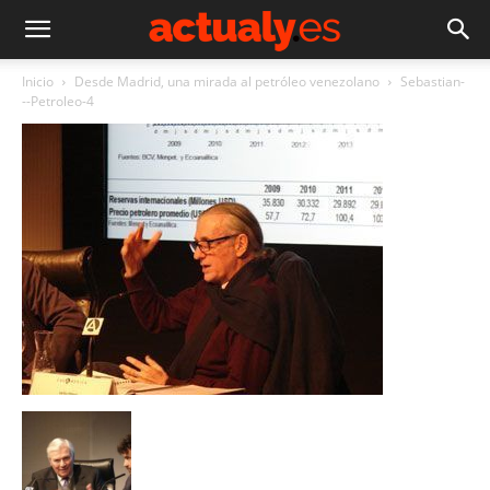
Inicio
Desde Madrid, una mirada al petróleo venezolano
Sebastian-
--Petroleo-4