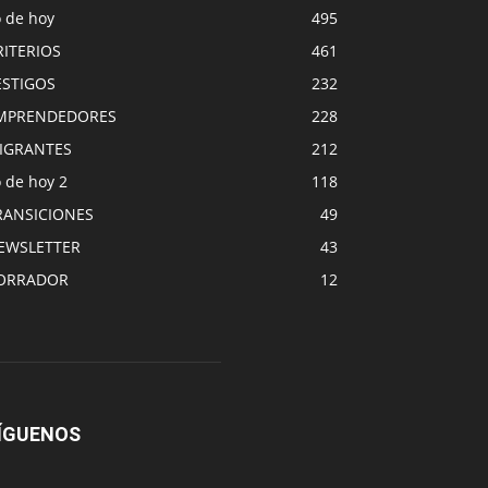
o de hoy
495
RITERIOS
461
ESTIGOS
232
MPRENDEDORES
228
IGRANTES
212
 de hoy 2
118
RANSICIONES
49
EWSLETTER
43
ORRADOR
12
ÍGUENOS