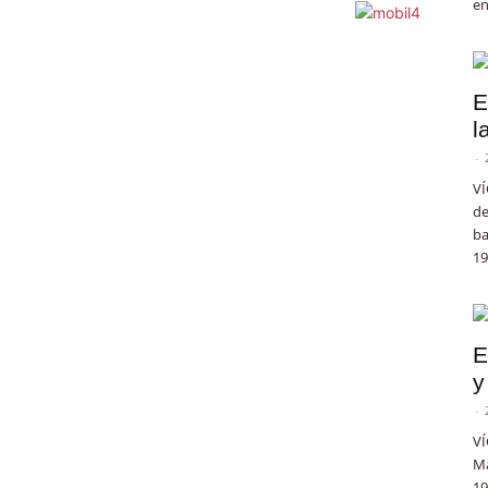
en
E
l
-
VÍ
de
ba
19
E
y
-
VÍ
Ma
19