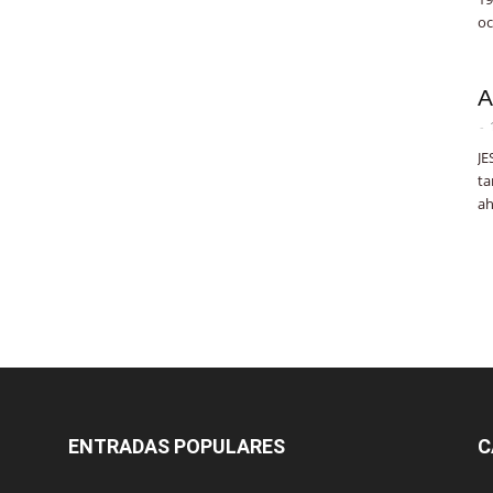
oc
A
-
JE
ta
ah
ENTRADAS POPULARES
C