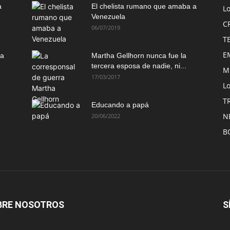
a
El chelista rumano que amaba a
L
Venezuela
C
06/07/2019
T
E
ma
Martha Gellhorn nunca fue la
tercera esposa de nadie, ni...
M
17/03/2017
Lo
T
Educando a papá
N
20/06/2022
B
BRE NOSOTROS
S