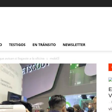
O
TESTIGOS
EN TRÁNSITO
NEWSLETTER
 avisan si llegaste a la oficina
mobil3
E
V
-
VÍ