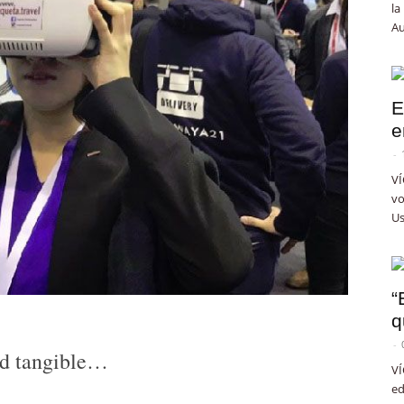
la
Au
E
e
-
VÍ
vo
Us
“
q
-
dad tangible…
VÍ
ed