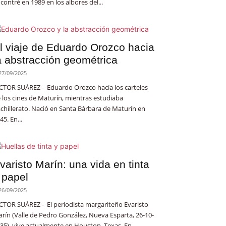
contré en 1989 en los albores del...
l viaje de Eduardo Orozco hacia
a abstracción geométrica
27/09/2025
CTOR SUÁREZ - Eduardo Orozco hacía los carteles
 los cines de Maturín, mientras estudiaba
chillerato. Nació en Santa Bárbara de Maturín en
45. En...
varisto Marín: una vida en tinta
 papel
26/09/2025
CTOR SUÁREZ - El periodista margariteño Evaristo
rín (Valle de Pedro González, Nueva Esparta, 26-10-
35), vive actualmente en Houston, Texas. En