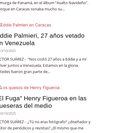
 murga de Panamá, en el álbum “Asalto Navideño”.
nque en Caracas sonaba mucho su...
ddie Palmieri, 27 años vetado
n Venezuela
13/10/2025
CTOR SUÁREZ - “Nos costó 27 años a Eddie y a mí
lver juntos a Venezuela. Estamos en la gloria.
tedes fueron gran parte de...
El Fuga” Henry Figueroa en las
ueseras del medio
03/10/2025
CTOR SUÁREZ - ¿Tú no eras fotógrafo? ¿diseñador y
itor de periódicos y revistas? ¿El mismo que me