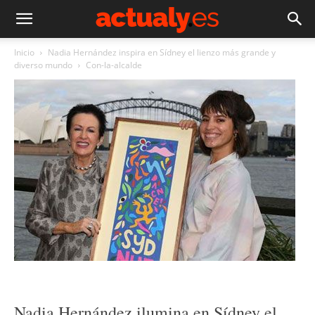
Inicio
Nadia Hernández inspira en Sídney el lienzo más grande y
diverso mundo
Con-la-alcalde
Nadia Hernández ilumina en Sídney el