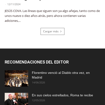
-
12/11/2024
JESÚS COVA. Las líneas que siguen son ya algo añejas, tanto como de
unos nueve o diez años atrás, pero ahora contienen varias
adiciones,...
Cargar más
RECOMENDACIONES DEL EDITOR
Florentino venció al Diablo otra vez, en
Madrid
14/06/2026
En sus cielos estrellados, Roma te recibe
12/05/2026