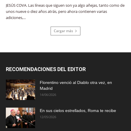
JESÚS COVA. Las líneas que siguen son ya algo añejas, tanto como de
unos nueve o diez años atrás, pero ahora contienen varias
adiciones,...
Cargar más
RECOMENDACIONES DEL EDITOR
Florentino venció al Diablo otra vez, en
Madrid
14/06/2026
En sus cielos estrellados, Roma te recibe
12/05/2026