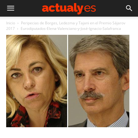
Inicio
Peripecias de Borges, Ledezma y Tajani en el Premio Sájarov
2017
Eurodiputados-Elena-Valenciano-y-José-Ignacio-Salafranca