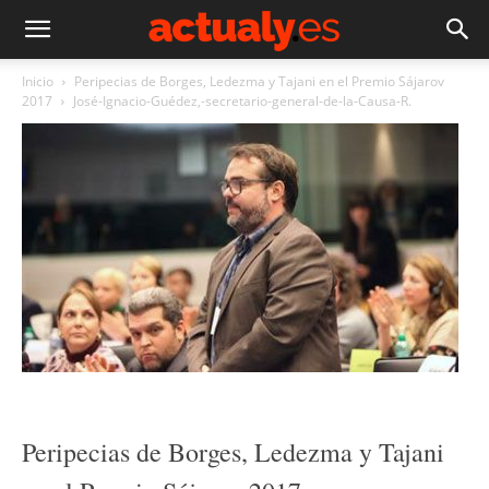
Inicio
Peripecias de Borges, Ledezma y Tajani en el Premio Sájarov
2017
José-Ignacio-Guédez,-secretario-general-de-la-Causa-R.
Peripecias de Borges, Ledezma y Tajani