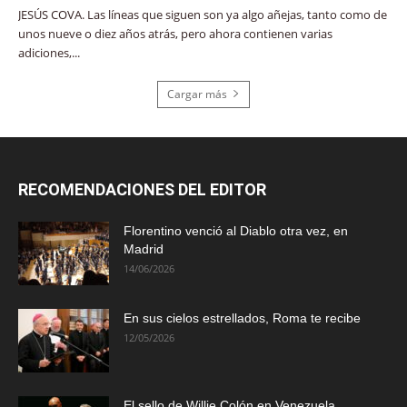
JESÚS COVA. Las líneas que siguen son ya algo añejas, tanto como de
unos nueve o diez años atrás, pero ahora contienen varias
adiciones,...
Cargar más
RECOMENDACIONES DEL EDITOR
Florentino venció al Diablo otra vez, en
Madrid
14/06/2026
En sus cielos estrellados, Roma te recibe
12/05/2026
El sello de Willie Colón en Venezuela