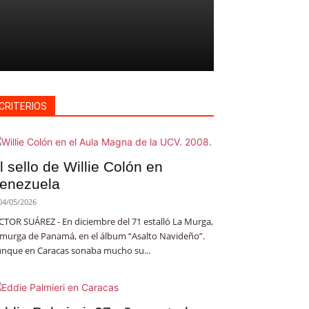
CRITERIOS
l sello de Willie Colón en
enezuela
04/05/2026
CTOR SUÁREZ - En diciembre del 71 estalló La Murga,
 murga de Panamá, en el álbum “Asalto Navideño”.
nque en Caracas sonaba mucho su...