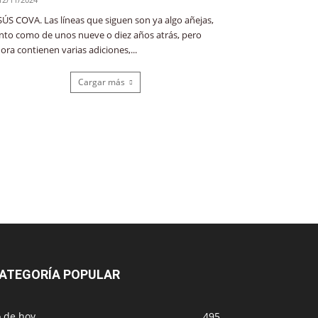
SÚS COVA. Las líneas que siguen son ya algo añejas,
nto como de unos nueve o diez años atrás, pero
ora contienen varias adiciones,...
Cargar más
ATEGORÍA POPULAR
o de hoy
495