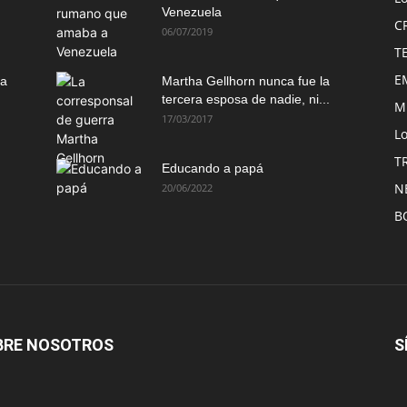
Venezuela
C
06/07/2019
T
E
ma
Martha Gellhorn nunca fue la
tercera esposa de nadie, ni...
M
17/03/2017
Lo
T
Educando a papá
N
20/06/2022
B
BRE NOSOTROS
S