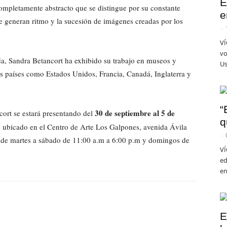
E
completamente abstracto que se distingue por su constante
e
e generan ritmo y la sucesión de imágenes creadas por los
-
VÍ
vo
a, Sandra Betancort ha exhibido su trabajo en museos y
Us
os países como Estados Unidos, Francia, Canadá, Inglaterra y
“
30 de septiembre al 5 de
ort se estará presentando del
q
o, ubicado en el Centro de Arte Los Galpones, avenida Ávila
-
s de martes a sábado de 11:00 a.m a 6:00 p.m y domingos de
VÍ
ed
en
E