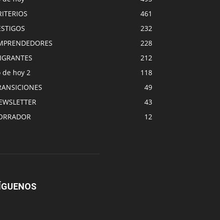
RITERIOS
461
ESTIGOS
232
MPRENDEDORES
228
IGRANTES
212
 de hoy 2
118
RANSICIONES
49
EWSLETTER
43
ORRADOR
12
ÍGUENOS