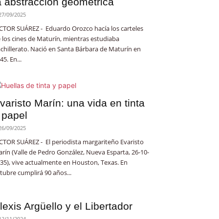
a abstracción geométrica
27/09/2025
CTOR SUÁREZ - Eduardo Orozco hacía los carteles
 los cines de Maturín, mientras estudiaba
chillerato. Nació en Santa Bárbara de Maturín en
45. En...
varisto Marín: una vida en tinta
 papel
26/09/2025
CTOR SUÁREZ - El periodista margariteño Evaristo
rín (Valle de Pedro González, Nueva Esparta, 26-10-
35), vive actualmente en Houston, Texas. En
tubre cumplirá 90 años...
lexis Argüello y el Libertador
12/11/2024