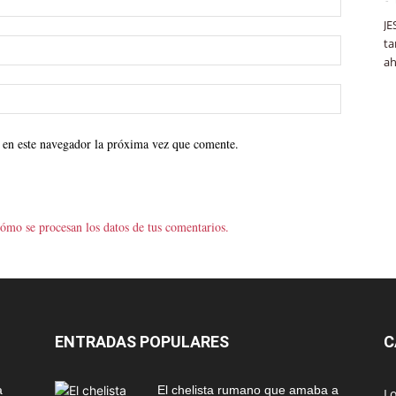
JE
ta
ah
 en este navegador la próxima vez que comente.
ómo se procesan los datos de tus comentarios.
ENTRADAS POPULARES
C
a
El chelista rumano que amaba a
L