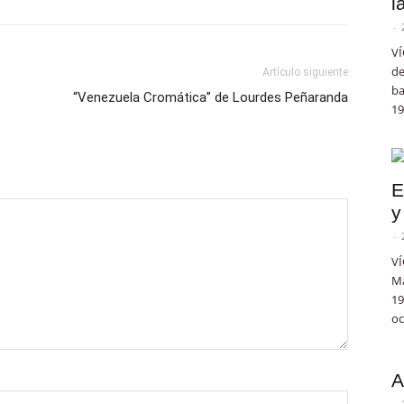
l
-
VÍ
de
Artículo siguiente
ba
“Venezuela Cromática” de Lourdes Peñaranda
19
E
y
-
VÍ
Ma
19
oc
A
-