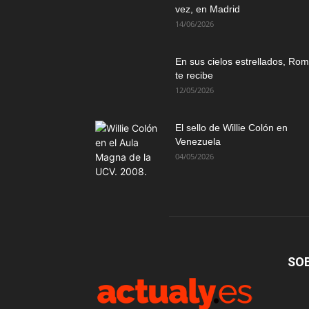
vez, en Madrid
14/06/2026
En sus cielos estrellados, Ro
te recibe
12/05/2026
El sello de Willie Colón en
Venezuela
04/05/2026
SO