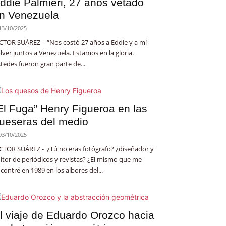
ddie Palmieri, 27 años vetado
n Venezuela
13/10/2025
CTOR SUÁREZ - “Nos costó 27 años a Eddie y a mí
lver juntos a Venezuela. Estamos en la gloria.
tedes fueron gran parte de...
El Fuga” Henry Figueroa en las
ueseras del medio
03/10/2025
CTOR SUÁREZ - ¿Tú no eras fotógrafo? ¿diseñador y
itor de periódicos y revistas? ¿El mismo que me
contré en 1989 en los albores del...
l viaje de Eduardo Orozco hacia