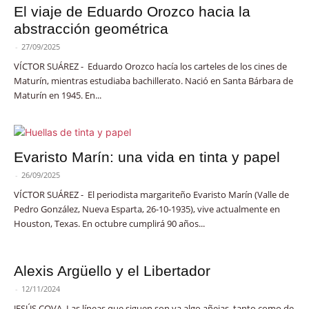
El viaje de Eduardo Orozco hacia la
abstracción geométrica
-
27/09/2025
VÍCTOR SUÁREZ - Eduardo Orozco hacía los carteles de los cines de
Maturín, mientras estudiaba bachillerato. Nació en Santa Bárbara de
Maturín en 1945. En...
Evaristo Marín: una vida en tinta y papel
-
26/09/2025
VÍCTOR SUÁREZ - El periodista margariteño Evaristo Marín (Valle de
Pedro González, Nueva Esparta, 26-10-1935), vive actualmente en
Houston, Texas. En octubre cumplirá 90 años...
Alexis Argüello y el Libertador
-
12/11/2024
JESÚS COVA. Las líneas que siguen son ya algo añejas, tanto como de