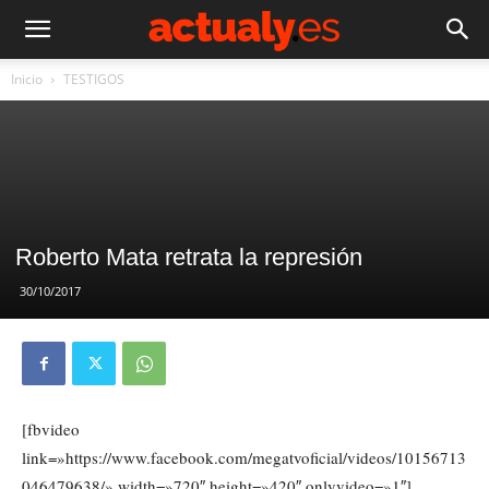
Inicio
TESTIGOS
Roberto Mata retrata la represión
30/10/2017
[fbvideo
link=»https://www.facebook.com/megatvoficial/videos/10156713
046479638/» width=»720″ height=»420″ onlyvideo=»1″]