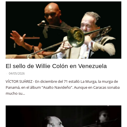
El sello de Willie Colón en Venezuela
-
04/05/2026
VÍCTOR SUÁREZ - En diciembre del 71 estalló La Murga, la murga de
Panamá, en el álbum “Asalto Navideño”. Aunque en Caracas sonaba
mucho su...