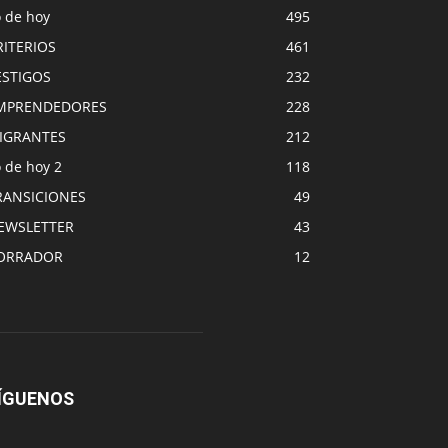
o de hoy
495
RITERIOS
461
ESTIGOS
232
MPRENDEDORES
228
IGRANTES
212
 de hoy 2
118
RANSICIONES
49
EWSLETTER
43
ORRADOR
12
ÍGUENOS