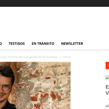
O
TESTIGOS
EN TRÁNSITO
NEWSLETTER
sos por encima del estruendo de las bombas
roco4
E
V
-
VÍ