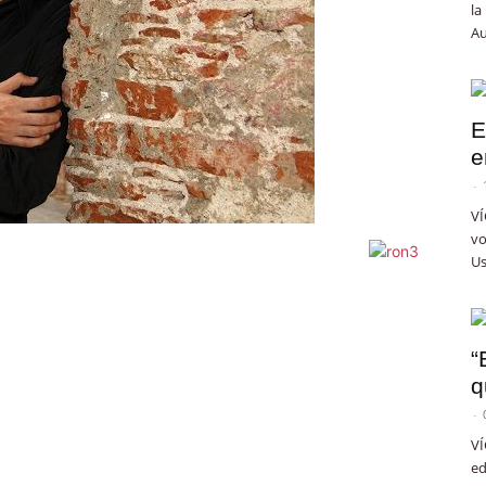
la
Au
E
e
-
VÍ
vo
Us
“
q
-
VÍ
ed