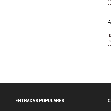
oc
A
-
JE
ta
ah
ENTRADAS POPULARES
C