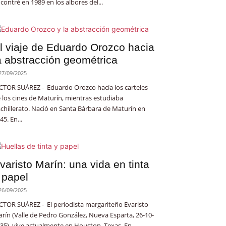
contré en 1989 en los albores del...
l viaje de Eduardo Orozco hacia
a abstracción geométrica
27/09/2025
CTOR SUÁREZ - Eduardo Orozco hacía los carteles
 los cines de Maturín, mientras estudiaba
chillerato. Nació en Santa Bárbara de Maturín en
45. En...
varisto Marín: una vida en tinta
 papel
26/09/2025
CTOR SUÁREZ - El periodista margariteño Evaristo
rín (Valle de Pedro González, Nueva Esparta, 26-10-
35), vive actualmente en Houston, Texas. En