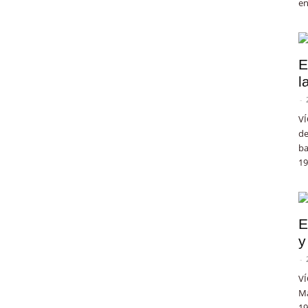
en
E
l
-
VÍ
de
ba
19
E
y
-
VÍ
Ma
19