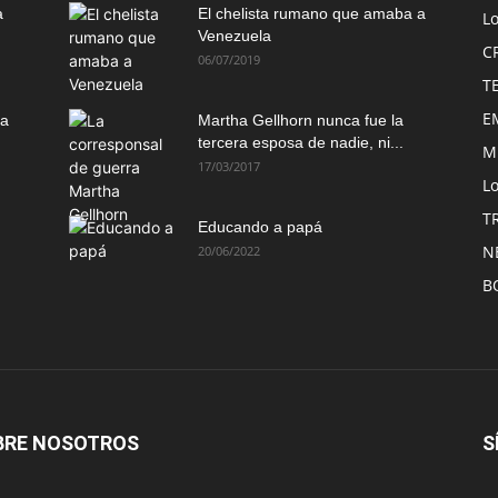
a
El chelista rumano que amaba a
L
Venezuela
C
06/07/2019
T
E
ma
Martha Gellhorn nunca fue la
tercera esposa de nadie, ni...
M
17/03/2017
Lo
T
Educando a papá
N
20/06/2022
B
BRE NOSOTROS
S