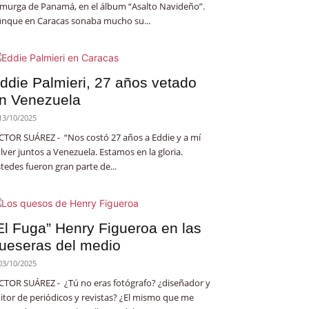
 murga de Panamá, en el álbum “Asalto Navideño”.
nque en Caracas sonaba mucho su...
ddie Palmieri, 27 años vetado
n Venezuela
13/10/2025
CTOR SUÁREZ - “Nos costó 27 años a Eddie y a mí
lver juntos a Venezuela. Estamos en la gloria.
tedes fueron gran parte de...
El Fuga” Henry Figueroa en las
ueseras del medio
03/10/2025
CTOR SUÁREZ - ¿Tú no eras fotógrafo? ¿diseñador y
itor de periódicos y revistas? ¿El mismo que me