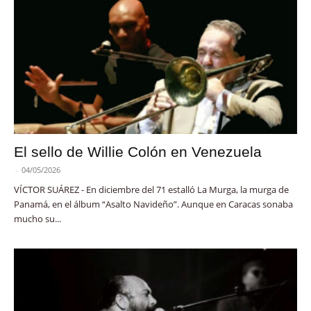
El sello de Willie Colón en Venezuela
-
04/05/2026
VÍCTOR SUÁREZ - En diciembre del 71 estalló La Murga, la murga de
Panamá, en el álbum “Asalto Navideño”. Aunque en Caracas sonaba
mucho su...