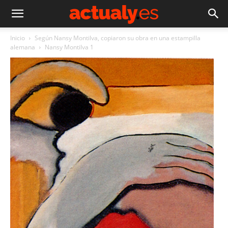
Inicio
Según Nansy Montilva, copiaron su obra en una estampilla
alemana
Nansy Montilva 1