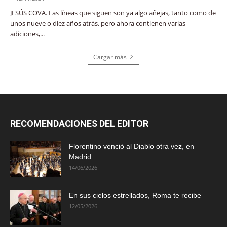
JESÚS COVA. Las líneas que siguen son ya algo añejas, tanto como de
unos nueve o diez años atrás, pero ahora contienen varias
adiciones,...
Cargar más
RECOMENDACIONES DEL EDITOR
Florentino venció al Diablo otra vez, en
Madrid
14/06/2026
En sus cielos estrellados, Roma te recibe
12/05/2026