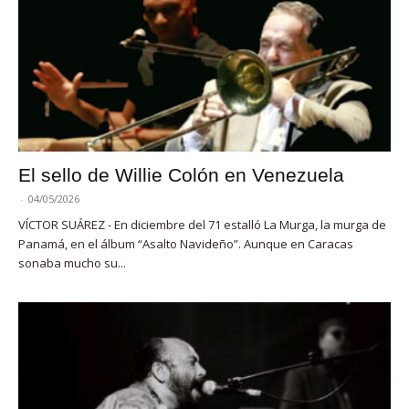
El sello de Willie Colón en Venezuela
-
04/05/2026
VÍCTOR SUÁREZ - En diciembre del 71 estalló La Murga, la murga de
Panamá, en el álbum “Asalto Navideño”. Aunque en Caracas
sonaba mucho su...