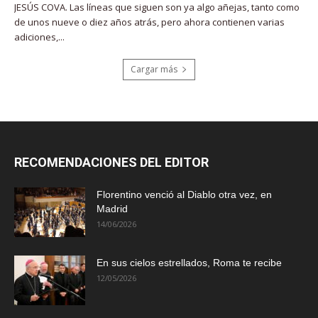
JESÚS COVA. Las líneas que siguen son ya algo añejas, tanto como
de unos nueve o diez años atrás, pero ahora contienen varias
adiciones,...
Cargar más
RECOMENDACIONES DEL EDITOR
Florentino venció al Diablo otra vez, en
Madrid
14/06/2026
En sus cielos estrellados, Roma te recibe
12/05/2026