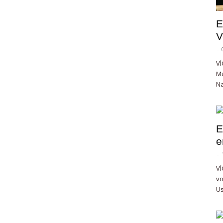
E
V
-
VÍ
Mu
Na
E
e
-
VÍ
vo
Us