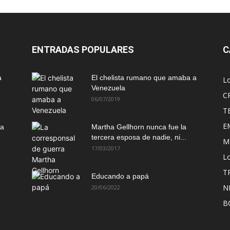
ENTRADAS POPULARES
C
a
El chelista rumano que amaba a
L
Venezuela
C
06/07/2019
T
E
ma
Martha Gellhorn nunca fue la
tercera esposa de nadie, ni...
M
17/03/2017
Lo
T
Educando a papá
N
20/06/2022
B