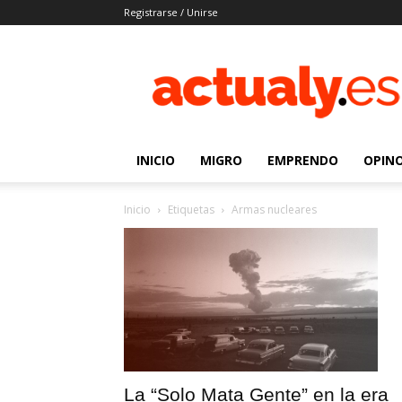
Registrarse / Unirse
Actualy.es
|
Noticias
de
los
venezolanos
INICIO
MIGRO
EMPRENDO
OPIN
que
emigraron
Inicio
Etiquetas
Armas nucleares
La “Solo Mata Gente” en la era