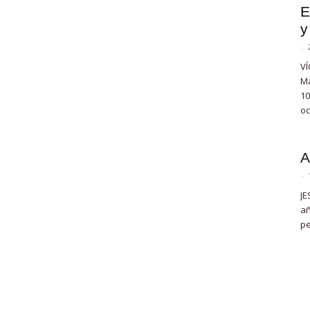
E
y
-
VÍ
Ma
10
oc
A
-
JE
añ
pe