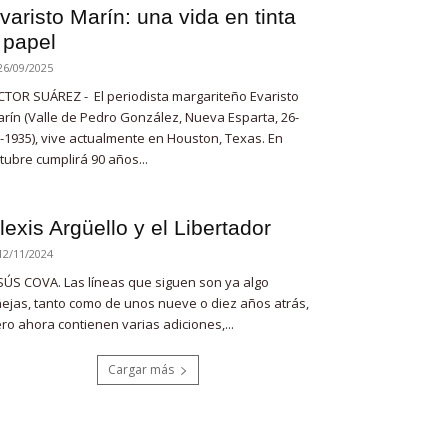
varisto Marín: una vida en tinta
 papel
26/09/2025
CTOR SUÁREZ - El periodista margariteño Evaristo
rín (Valle de Pedro González, Nueva Esparta, 26-
-1935), vive actualmente en Houston, Texas. En
tubre cumplirá 90 años...
lexis Argüello y el Libertador
12/11/2024
SÚS COVA. Las líneas que siguen son ya algo
ejas, tanto como de unos nueve o diez años atrás,
ro ahora contienen varias adiciones,...
Cargar más