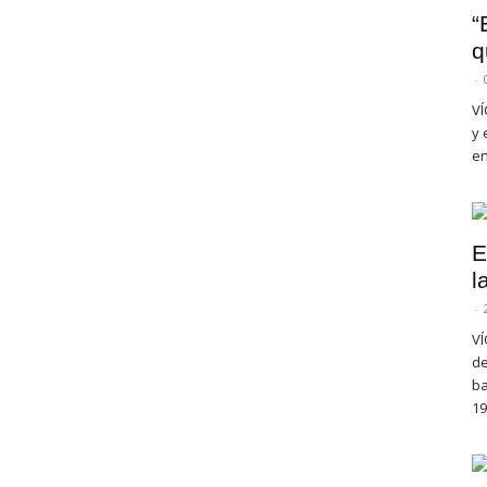
“
q
-
VÍ
y 
en
E
l
-
VÍ
de
ba
19