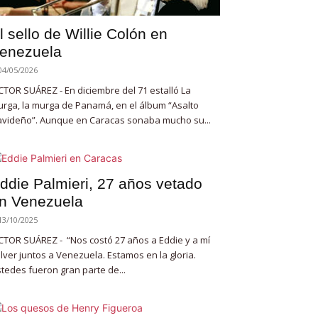
l sello de Willie Colón en
enezuela
04/05/2026
CTOR SUÁREZ - En diciembre del 71 estalló La
rga, la murga de Panamá, en el álbum “Asalto
videño”. Aunque en Caracas sonaba mucho su...
ddie Palmieri, 27 años vetado
n Venezuela
13/10/2025
CTOR SUÁREZ - “Nos costó 27 años a Eddie y a mí
lver juntos a Venezuela. Estamos en la gloria.
tedes fueron gran parte de...