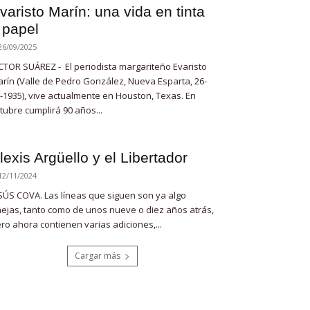
varisto Marín: una vida en tinta
 papel
26/09/2025
CTOR SUÁREZ - El periodista margariteño Evaristo
rín (Valle de Pedro González, Nueva Esparta, 26-
-1935), vive actualmente en Houston, Texas. En
tubre cumplirá 90 años...
lexis Argüello y el Libertador
12/11/2024
SÚS COVA. Las líneas que siguen son ya algo
ejas, tanto como de unos nueve o diez años atrás,
ro ahora contienen varias adiciones,...
Cargar más