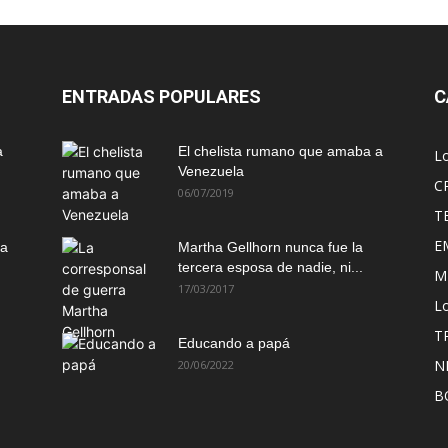
ENTRADAS POPULARES
C
a
El chelista rumano que amaba a
L
Venezuela
C
06/07/2019
T
E
ma
Martha Gellhorn nunca fue la
tercera esposa de nadie, ni...
M
17/03/2017
Lo
T
Educando a papá
N
20/06/2022
B