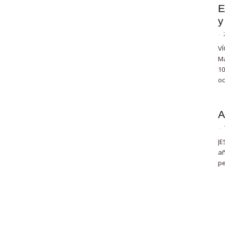
E
y
-
VÍ
Ma
10
oc
A
-
JE
añ
pe