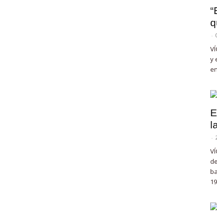
“
q
-
VÍ
y 
en
E
l
-
VÍ
de
ba
19