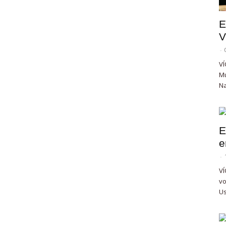
E
V
-
VÍ
Mu
Na
E
e
-
VÍ
vo
Us