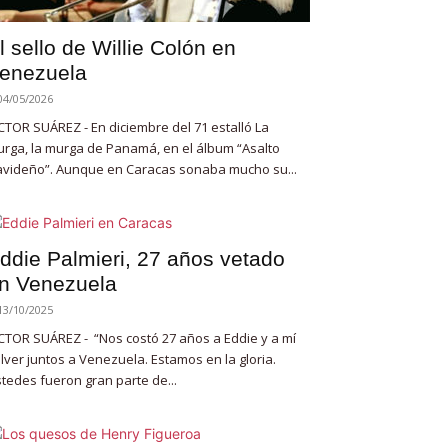
l sello de Willie Colón en
enezuela
04/05/2026
CTOR SUÁREZ - En diciembre del 71 estalló La
rga, la murga de Panamá, en el álbum “Asalto
videño”. Aunque en Caracas sonaba mucho su...
ddie Palmieri, 27 años vetado
n Venezuela
13/10/2025
CTOR SUÁREZ - “Nos costó 27 años a Eddie y a mí
lver juntos a Venezuela. Estamos en la gloria.
tedes fueron gran parte de...