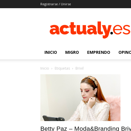
Registrarse / Unirse
Actualy.es
|
Noticias
de
los
venezolanos
INICIO
MIGRO
EMPRENDO
OPIN
que
emigraron
Inicio
Etiquetas
Brivil
Betty Paz – Moda&Branding Briv