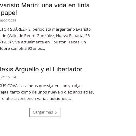
varisto Marín: una vida en tinta
 papel
26/09/2025
CTOR SUÁREZ - El periodista margariteño Evaristo
rín (Valle de Pedro González, Nueva Esparta, 26-
-1935), vive actualmente en Houston, Texas. En
tubre cumplirá 90 años...
lexis Argüello y el Libertador
12/11/2024
SÚS COVA. Las líneas que siguen son ya algo
ejas, tanto como de unos nueve o diez años atrás,
ro ahora contienen varias adiciones,...
Cargar más