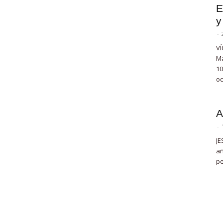
E
y
-
VÍ
Ma
10
oc
A
-
JE
añ
pe