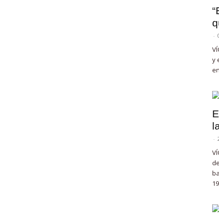
“
q
-
VÍ
y 
en
E
l
-
VÍ
de
ba
19