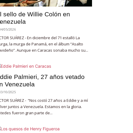
l sello de Willie Colón en
enezuela
04/05/2026
CTOR SUÁREZ - En diciembre del 71 estalló La
rga, la murga de Panamá, en el álbum “Asalto
videño”. Aunque en Caracas sonaba mucho su...
ddie Palmieri, 27 años vetado
n Venezuela
13/10/2025
CTOR SUÁREZ - “Nos costó 27 años a Eddie y a mí
lver juntos a Venezuela. Estamos en la gloria.
tedes fueron gran parte de...