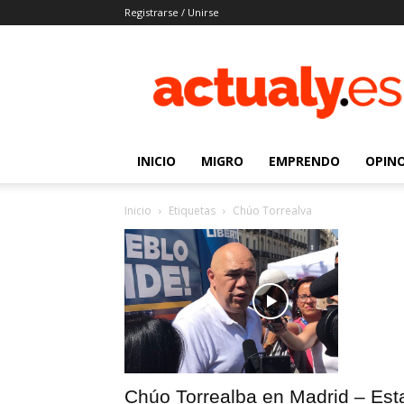
Registrarse / Unirse
Actualy.es
|
Noticias
de
los
venezolanos
INICIO
MIGRO
EMPRENDO
OPIN
que
emigraron
Inicio
Etiquetas
Chúo Torrealva
Chúo Torrealba en Madrid – Est