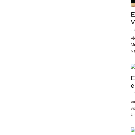
E
V
-
VÍ
Mu
Na
E
e
-
VÍ
vo
Us