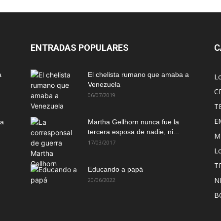
ENTRADAS POPULARES
C
a
El chelista rumano que amaba a
L
Venezuela
C
06/07/2019
T
E
ma
Martha Gellhorn nunca fue la
tercera esposa de nadie, ni...
M
17/03/2017
Lo
T
Educando a papá
N
20/06/2022
B