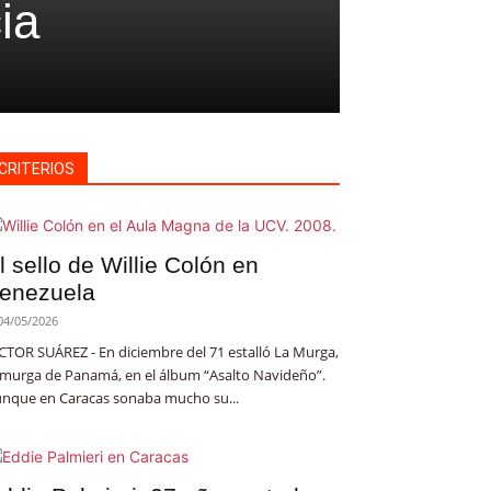
ia
CRITERIOS
l sello de Willie Colón en
enezuela
04/05/2026
CTOR SUÁREZ - En diciembre del 71 estalló La Murga,
 murga de Panamá, en el álbum “Asalto Navideño”.
nque en Caracas sonaba mucho su...