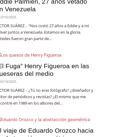
ddie Palmieri, 27 años vetado
n Venezuela
13/10/2025
CTOR SUÁREZ - “Nos costó 27 años a Eddie y a mí
lver juntos a Venezuela. Estamos en la gloria.
tedes fueron gran parte de...
El Fuga” Henry Figueroa en las
ueseras del medio
03/10/2025
CTOR SUÁREZ - ¿Tú no eras fotógrafo? ¿diseñador y
itor de periódicos y revistas? ¿El mismo que me
contré en 1989 en los albores del...
l viaje de Eduardo Orozco hacia