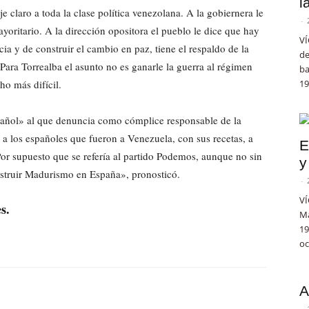
l
 claro a toda la clase política venezolana. A la gobiernera le
-
oritario. A la dirección opositora el pueblo le dice que hay
VÍ
ia y de construir el cambio en paz, tiene el respaldo de la
de
 Para Torrealba el asunto no es ganarle la guerra al régimen
ba
ho más difícil.
19
pañol» al que denuncia como cómplice responsable de la
» a los españoles que fueron a Venezuela, con sus recetas, a
E
 Por supuesto que se refería al partido Podemos, aunque no sin
y
struir Madurismo en España», pronosticó.
-
VÍ
s.
Ma
19
oc
A
-