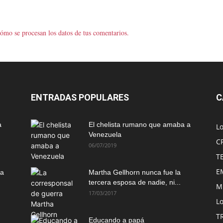
ómo se procesan los datos de tus comentarios.
ENTRADAS POPULARES
C
a
El chelista rumano que amaba a
L
Venezuela
C
06/07/2019
T
E
ma
Martha Gellhorn nunca fue la
tercera esposa de nadie, ni...
M
17/03/2017
Lo
T
Educando a papá