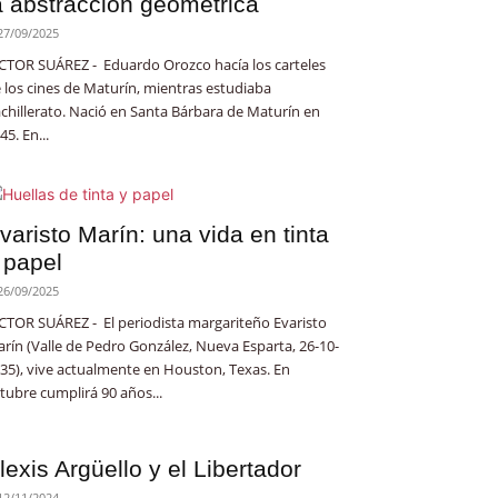
a abstracción geométrica
27/09/2025
CTOR SUÁREZ - Eduardo Orozco hacía los carteles
 los cines de Maturín, mientras estudiaba
chillerato. Nació en Santa Bárbara de Maturín en
45. En...
varisto Marín: una vida en tinta
 papel
26/09/2025
CTOR SUÁREZ - El periodista margariteño Evaristo
rín (Valle de Pedro González, Nueva Esparta, 26-10-
35), vive actualmente en Houston, Texas. En
tubre cumplirá 90 años...
lexis Argüello y el Libertador
12/11/2024