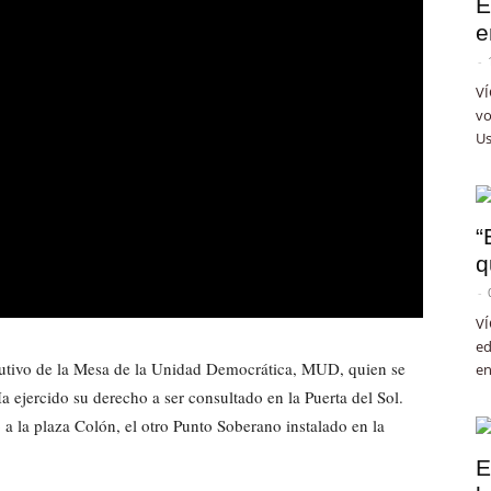
E
e
-
VÍ
vo
Us
“
q
-
VÍ
ed
ecutivo de la Mesa de la Unidad Democrática, MUD, quien se
en
 ejercido su derecho a ser consultado en la Puerta del Sol.
 a la plaza Colón, el otro Punto Soberano instalado en la
E