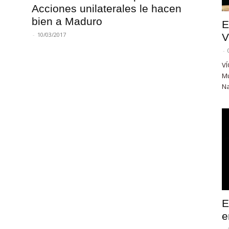
Acciones unilaterales le hacen
bien a Maduro
E
-
10/03/2017
V
-
VÍ
Mu
Na
E
e