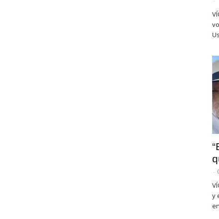
-
VÍ
vo
Us
“
q
-
VÍ
y 
en