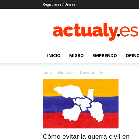
Registrarse / Unirse
Actualy.es
|
Noticias
de
los
venezolanos
INICIO
MIGRO
EMPRENDO
OPIN
que
emigraron
Inicio
Etiquetas
David Smilde
Cómo evitar la guerra civil en