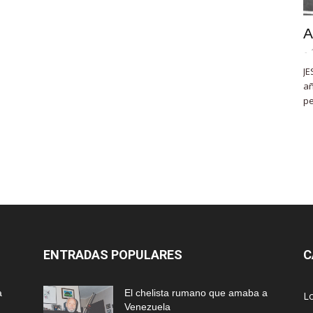
A
-
JE
añ
pe
ENTRADAS POPULARES
C
a
El chelista rumano que amaba a
L
Venezuela