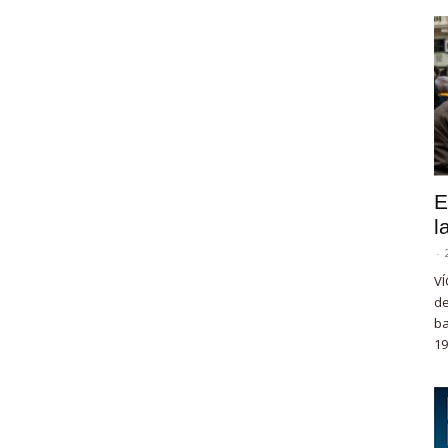
E
l
-
VÍ
de
ba
19