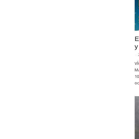
E
y
-
VÍ
Ma
10
oc