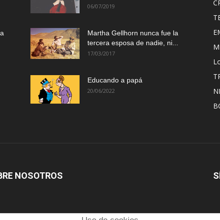
C
06/07/2019
T
E
ma
Martha Gellhorn nunca fue la
tercera esposa de nadie, ni...
M
17/03/2017
Lo
T
Educando a papá
N
20/06/2022
B
BRE NOSOTROS
S