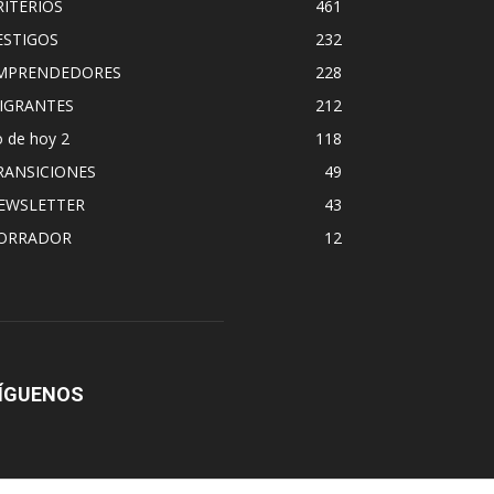
RITERIOS
461
ESTIGOS
232
MPRENDEDORES
228
IGRANTES
212
 de hoy 2
118
RANSICIONES
49
EWSLETTER
43
ORRADOR
12
ÍGUENOS