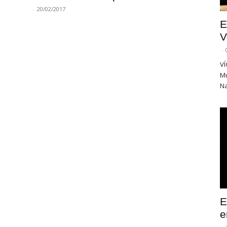
-
20/02/2017
E
V
-
VÍ
Mu
Na
E
e