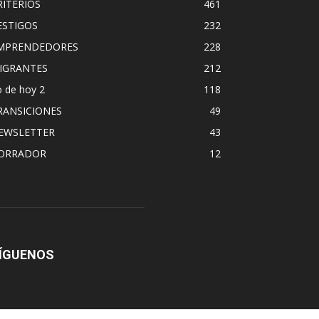
RITERIOS
461
ESTIGOS
232
MPRENDEDORES
228
IGRANTES
212
 de hoy 2
118
RANSICIONES
49
EWSLETTER
43
ORRADOR
12
ÍGUENOS