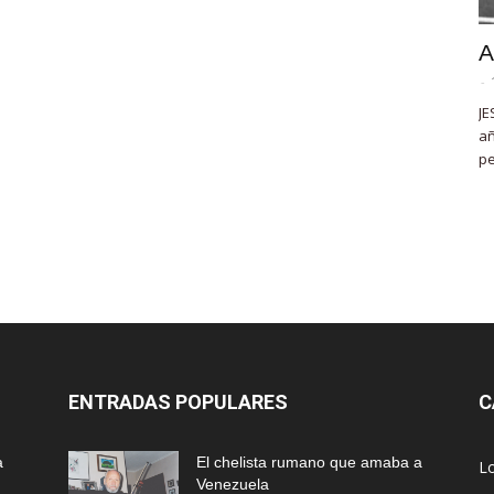
A
-
JE
añ
pe
ENTRADAS POPULARES
C
a
El chelista rumano que amaba a
L
Venezuela