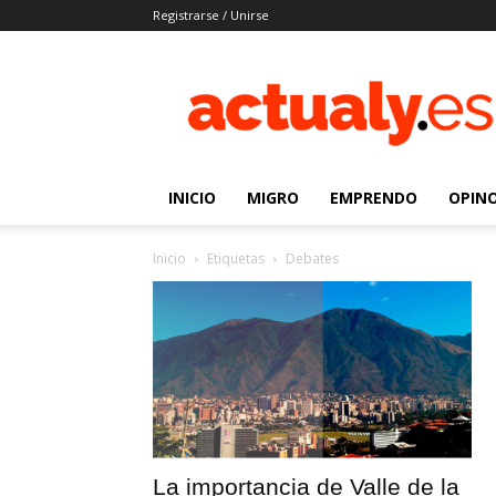
Registrarse / Unirse
Actualy.es
|
Noticias
de
los
venezolanos
INICIO
MIGRO
EMPRENDO
OPIN
que
emigraron
Inicio
Etiquetas
Debates
La importancia de Valle de la