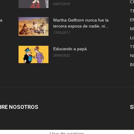
C
06/07/2019
T
E
ma
Martha Gellhorn nunca fue la
tercera esposa de nadie, ni...
M
17/03/2017
Lo
T
Educando a papá
N
20/06/2022
B
BRE NOSOTROS
S