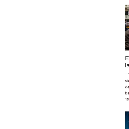
E
l
-
VÍ
de
ba
19