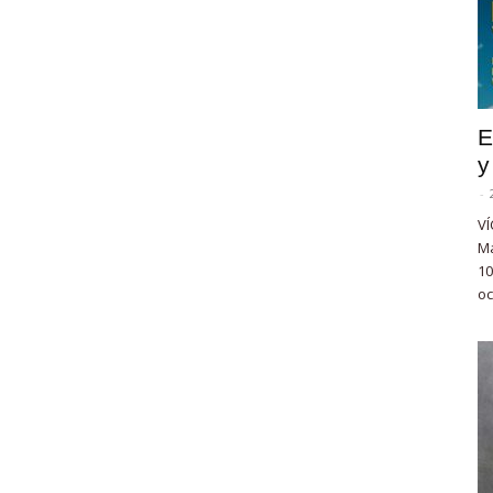
E
y
-
VÍ
Ma
10
oc