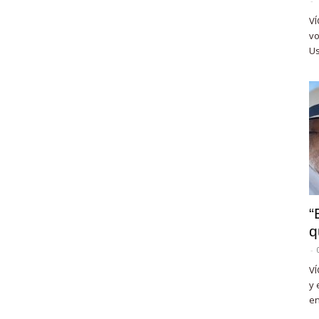
-
VÍ
vo
Us
“
q
-
VÍ
y 
en