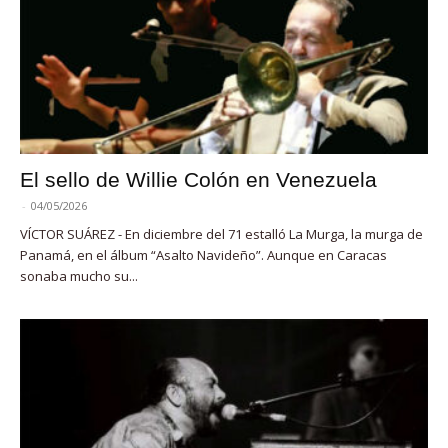
El sello de Willie Colón en Venezuela
-
04/05/2026
VÍCTOR SUÁREZ - En diciembre del 71 estalló La Murga, la murga de
Panamá, en el álbum “Asalto Navideño”. Aunque en Caracas
sonaba mucho su...