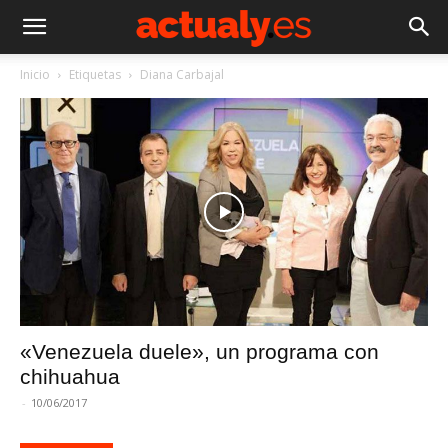
Inicio
Etiquetas
Diana Carbajal
«Venezuela duele», un programa con
chihuahua
-
10/06/2017