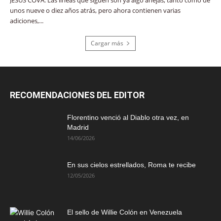
JESÚS COVA. Las líneas que siguen son ya algo añejas, tanto como de
unos nueve o diez años atrás, pero ahora contienen varias
adiciones,...
Cargar más
RECOMENDACIONES DEL EDITOR
Florentino venció al Diablo otra vez, en
Madrid
14/06/2026
En sus cielos estrellados, Roma te recibe
12/05/2026
El sello de Willie Colón en Venezuela