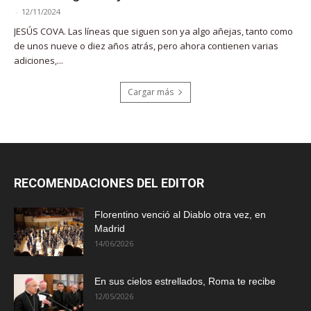
-
12/11/2024
JESÚS COVA. Las líneas que siguen son ya algo añejas, tanto como
de unos nueve o diez años atrás, pero ahora contienen varias
adiciones,...
Cargar más
RECOMENDACIONES DEL EDITOR
Florentino venció al Diablo otra vez, en
Madrid
14/06/2026
En sus cielos estrellados, Roma te recibe
12/05/2026