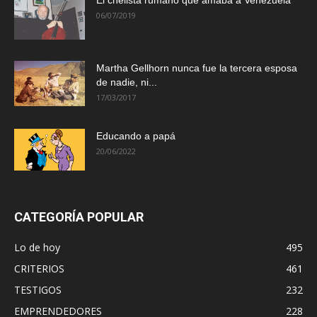
El chelista rumano que amaba a Venezuela
06/07/2019
Martha Gellhorn nunca fue la tercera esposa
de nadie, ni...
17/03/2017
Educando a papá
20/06/2022
CATEGORÍA POPULAR
Lo de hoy
495
CRITERIOS
461
TESTIGOS
232
EMPRENDEDORES
228