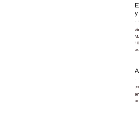
E
y
-
VÍ
Ma
10
oc
A
-
JE
añ
pe