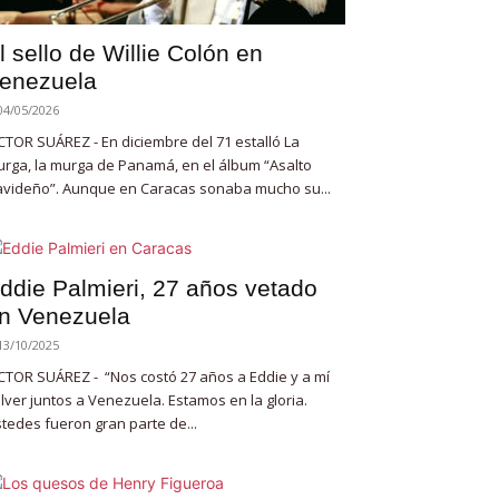
l sello de Willie Colón en
enezuela
04/05/2026
CTOR SUÁREZ - En diciembre del 71 estalló La
rga, la murga de Panamá, en el álbum “Asalto
videño”. Aunque en Caracas sonaba mucho su...
ddie Palmieri, 27 años vetado
n Venezuela
13/10/2025
CTOR SUÁREZ - “Nos costó 27 años a Eddie y a mí
lver juntos a Venezuela. Estamos en la gloria.
tedes fueron gran parte de...