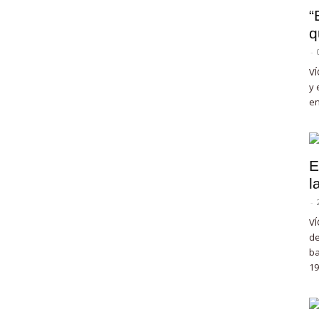
“
q
-
VÍ
y 
en
E
l
-
VÍ
de
ba
19