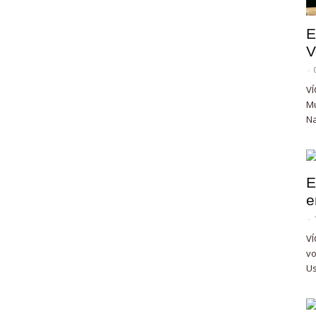
E
V
-
VÍ
Mu
Na
E
e
-
VÍ
vo
Us