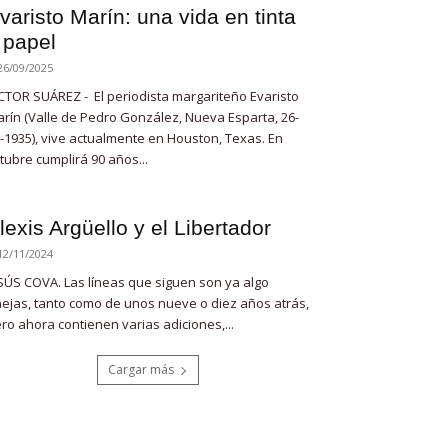
varisto Marín: una vida en tinta
 papel
26/09/2025
CTOR SUÁREZ - El periodista margariteño Evaristo
rín (Valle de Pedro González, Nueva Esparta, 26-
-1935), vive actualmente en Houston, Texas. En
tubre cumplirá 90 años...
lexis Argüello y el Libertador
12/11/2024
SÚS COVA. Las líneas que siguen son ya algo
ejas, tanto como de unos nueve o diez años atrás,
ro ahora contienen varias adiciones,...
Cargar más