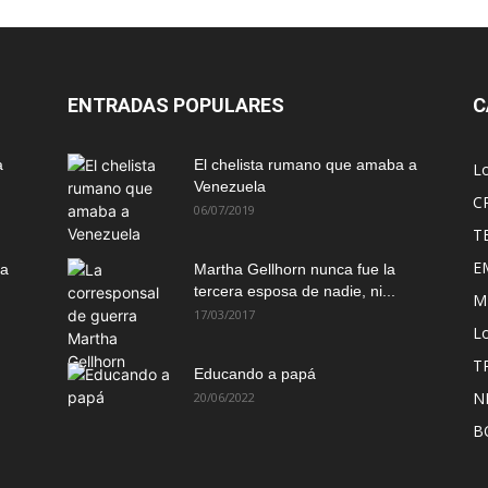
ENTRADAS POPULARES
C
a
El chelista rumano que amaba a
L
Venezuela
C
06/07/2019
T
E
ma
Martha Gellhorn nunca fue la
tercera esposa de nadie, ni...
M
17/03/2017
Lo
T
Educando a papá
N
20/06/2022
B