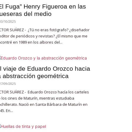
El Fuga” Henry Figueroa en las
ueseras del medio
03/10/2025
CTOR SUÁREZ - ¿Tú no eras fotógrafo? ¿diseñador
editor de periódicos y revistas? ¿El mismo que me
contré en 1989 en los albores del...
l viaje de Eduardo Orozco hacia
a abstracción geométrica
27/09/2025
CTOR SUÁREZ - Eduardo Orozco hacía los carteles
 los cines de Maturín, mientras estudiaba
chillerato. Nació en Santa Bárbara de Maturín en
45. En...