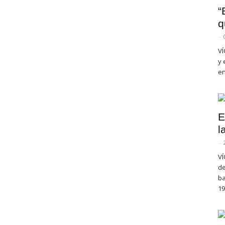
“
q
-
VÍ
y 
en
E
l
-
VÍ
de
ba
19