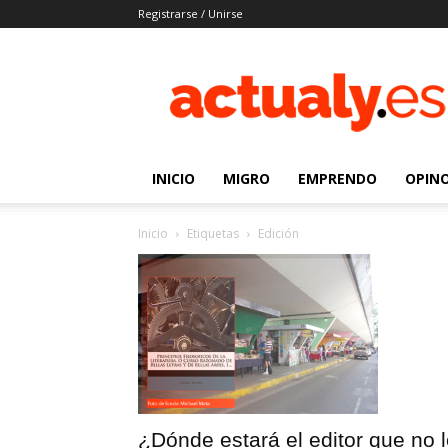
Registrarse / Unirse
Actualy.es
|
Noticias
de
los
venezolanos
INICIO
MIGRO
EMPRENDO
OPIN
que
emigraron
Inicio
Etiquetas
Edición
¿Dónde estará el editor que no 