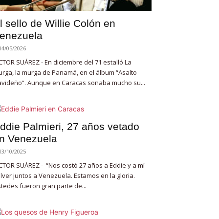
l sello de Willie Colón en
enezuela
04/05/2026
CTOR SUÁREZ - En diciembre del 71 estalló La
rga, la murga de Panamá, en el álbum “Asalto
videño”. Aunque en Caracas sonaba mucho su...
ddie Palmieri, 27 años vetado
n Venezuela
13/10/2025
CTOR SUÁREZ - “Nos costó 27 años a Eddie y a mí
lver juntos a Venezuela. Estamos en la gloria.
tedes fueron gran parte de...