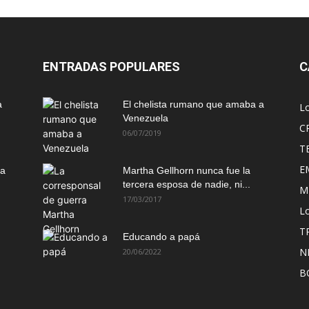
ENTRADAS POPULARES
C
a
El chelista rumano que amaba a
L
Venezuela
C
06/07/2019
T
E
ma
Martha Gellhorn nunca fue la
tercera esposa de nadie, ni...
M
17/03/2017
Lo
T
Educando a papá
N
20/06/2022
B