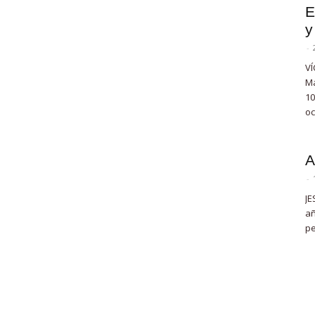
E
y
-
VÍ
Ma
10
oc
A
-
JE
añ
pe