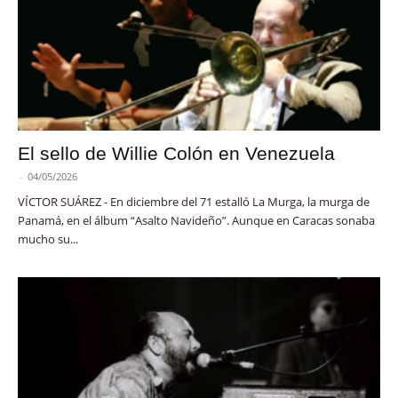
El sello de Willie Colón en Venezuela
-
04/05/2026
VÍCTOR SUÁREZ - En diciembre del 71 estalló La Murga, la murga de
Panamá, en el álbum “Asalto Navideño”. Aunque en Caracas sonaba
mucho su...