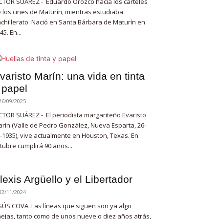
CTOR SUÁREZ - Eduardo Orozco hacía los carteles
 los cines de Maturín, mientras estudiaba
chillerato. Nació en Santa Bárbara de Maturín en
45. En...
varisto Marín: una vida en tinta
 papel
26/09/2025
CTOR SUÁREZ - El periodista margariteño Evaristo
rín (Valle de Pedro González, Nueva Esparta, 26-
-1935), vive actualmente en Houston, Texas. En
tubre cumplirá 90 años...
lexis Argüello y el Libertador
12/11/2024
SÚS COVA. Las líneas que siguen son ya algo
ejas, tanto como de unos nueve o diez años atrás,