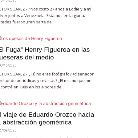
13/10/2025
CTOR SUÁREZ - “Nos costó 27 años a Eddie y a mí
lver juntos a Venezuela. Estamos en la gloria.
tedes fueron gran parte de...
El Fuga” Henry Figueroa en las
ueseras del medio
03/10/2025
CTOR SUÁREZ - ¿Tú no eras fotógrafo? ¿diseñador
editor de periódicos y revistas? ¿El mismo que me
contré en 1989 en los albores del...
l viaje de Eduardo Orozco hacia
a abstracción geométrica
27/09/2025