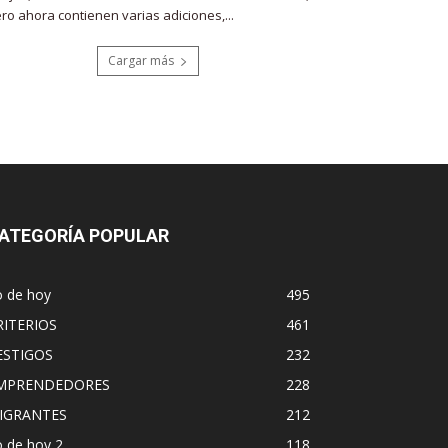
ro ahora contienen varias adiciones,...
Cargar más
ATEGORÍA POPULAR
o de hoy
495
RITERIOS
461
ESTIGOS
232
MPRENDEDORES
228
IGRANTES
212
 de hoy 2
118