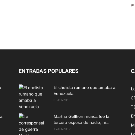
pe
ENTRADAS POPULARES
C
a
El chelista rumano que amaba a
L
Venezuela
C
06/07/2019
T
E
ma
Martha Gellhorn nunca fue la
tercera esposa de nadie, ni...
M
17/03/2017
Lo