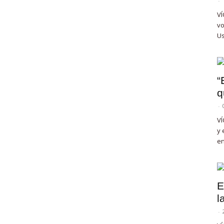
-
VÍ
vo
Us
“
q
-
VÍ
y 
en
E
l
-