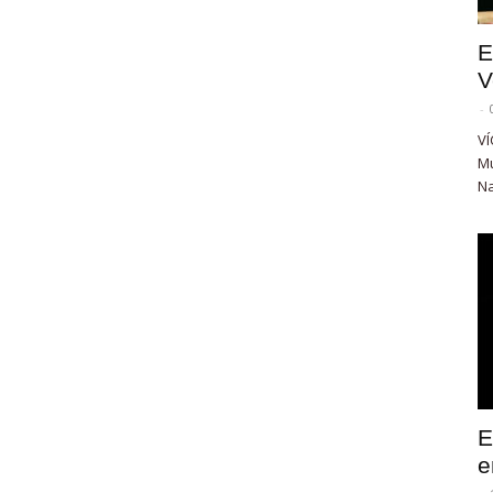
E
V
-
VÍ
Mu
Na
E
e