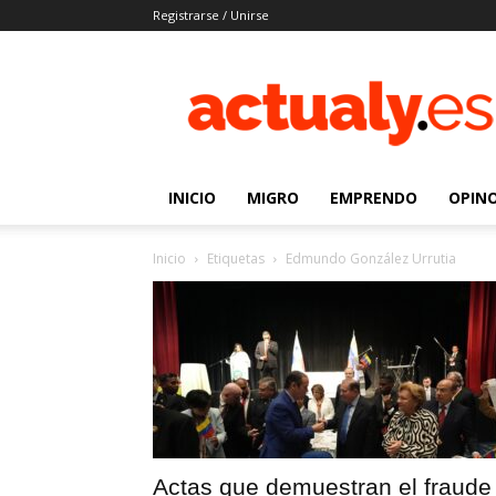
Registrarse / Unirse
Actualy.es
|
Noticias
de
los
venezolanos
INICIO
MIGRO
EMPRENDO
OPIN
que
emigraron
Inicio
Etiquetas
Edmundo González Urrutia
Actas que demuestran el fraude