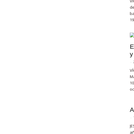
VÍ
de
ba
19
E
y
-
VÍ
Ma
10
oc
A
-
JE
añ