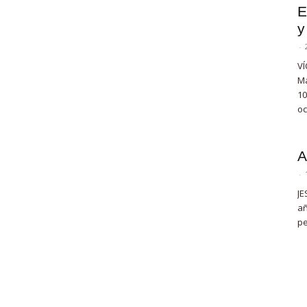
E
y
-
VÍ
Ma
10
oc
A
-
JE
añ
pe