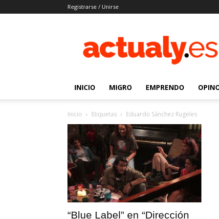
Registrarse / Unirse
Actualy.es
|
Noticias
de
los
venezolanos
INICIO
MIGRO
EMPRENDO
OPIN
que
emigraron
Inicio
Etiquetas
Eduardo Sánchez Rugeles
“Blue Label” en “Dirección