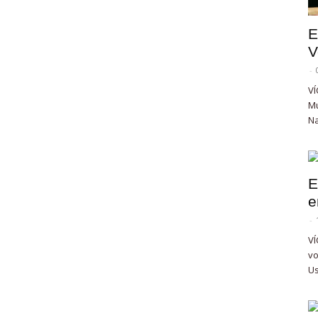
E
V
-
VÍ
Mu
Na
E
e
-
VÍ
vo
Us