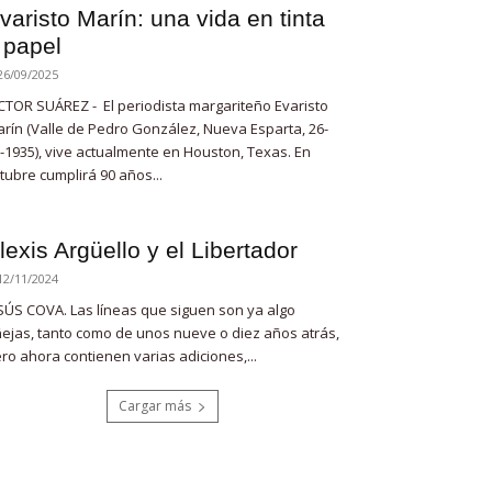
varisto Marín: una vida en tinta
 papel
26/09/2025
CTOR SUÁREZ - El periodista margariteño Evaristo
rín (Valle de Pedro González, Nueva Esparta, 26-
-1935), vive actualmente en Houston, Texas. En
tubre cumplirá 90 años...
lexis Argüello y el Libertador
12/11/2024
SÚS COVA. Las líneas que siguen son ya algo
ejas, tanto como de unos nueve o diez años atrás,
ro ahora contienen varias adiciones,...
Cargar más