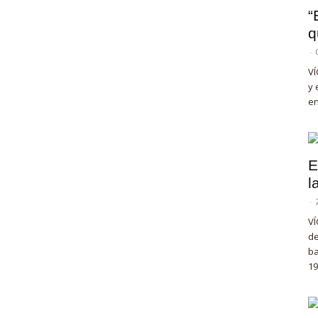
“
q
-
VÍ
y 
en
E
l
-
VÍ
de
ba
19