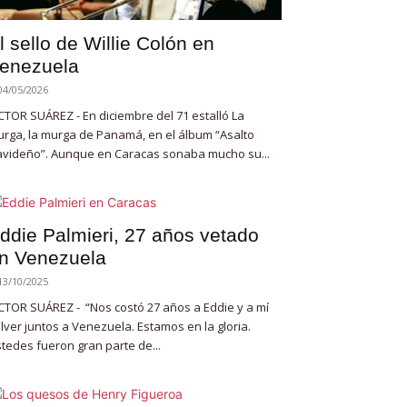
l sello de Willie Colón en
enezuela
04/05/2026
CTOR SUÁREZ - En diciembre del 71 estalló La
rga, la murga de Panamá, en el álbum “Asalto
videño”. Aunque en Caracas sonaba mucho su...
ddie Palmieri, 27 años vetado
n Venezuela
13/10/2025
CTOR SUÁREZ - “Nos costó 27 años a Eddie y a mí
lver juntos a Venezuela. Estamos en la gloria.
tedes fueron gran parte de...