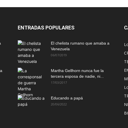
ENTRADAS POPULARES
C
a
El chelista rumano que amaba a
L
Venezuela
C
06/07/2019
T
E
ma
Martha Gellhorn nunca fue la
tercera esposa de nadie, ni...
M
17/03/2017
Lo
T
Educando a papá
N
20/06/2022
B