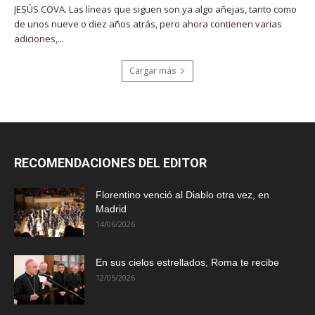
JESÚS COVA. Las líneas que siguen son ya algo añejas, tanto como
de unos nueve o diez años atrás, pero ahora contienen varias
adiciones,...
Cargar más
RECOMENDACIONES DEL EDITOR
Florentino venció al Diablo otra vez, en
Madrid
14/06/2026
En sus cielos estrellados, Roma te recibe
12/05/2026