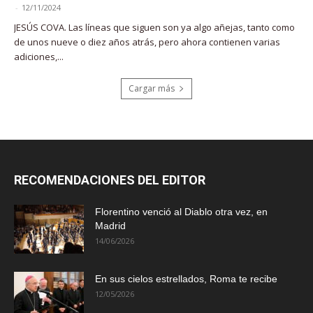
-
12/11/2024
JESÚS COVA. Las líneas que siguen son ya algo añejas, tanto como
de unos nueve o diez años atrás, pero ahora contienen varias
adiciones,...
Cargar más
RECOMENDACIONES DEL EDITOR
Florentino venció al Diablo otra vez, en
Madrid
14/06/2026
En sus cielos estrellados, Roma te recibe
12/05/2026