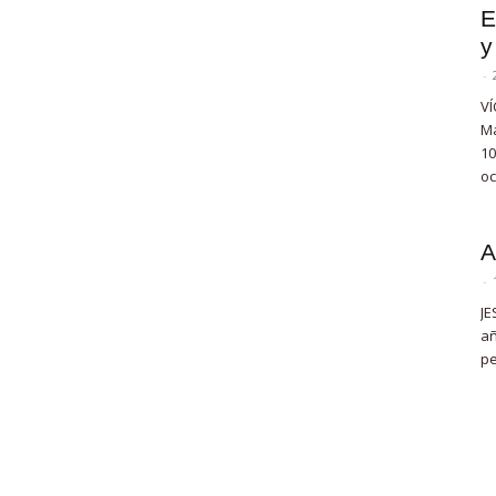
E
y
-
VÍ
Ma
10
oc
A
-
JE
añ
pe