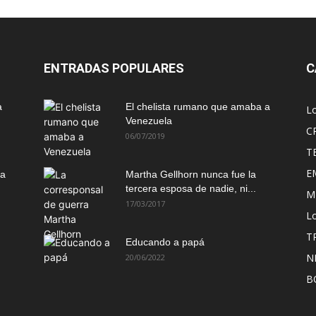
ENTRADAS POPULARES
C
a
El chelista rumano que amaba a
L
Venezuela
C
06/07/2019
T
E
ma
Martha Gellhorn nunca fue la
tercera esposa de nadie, ni...
M
17/03/2017
Lo
T
Educando a papá
N
20/06/2022
B