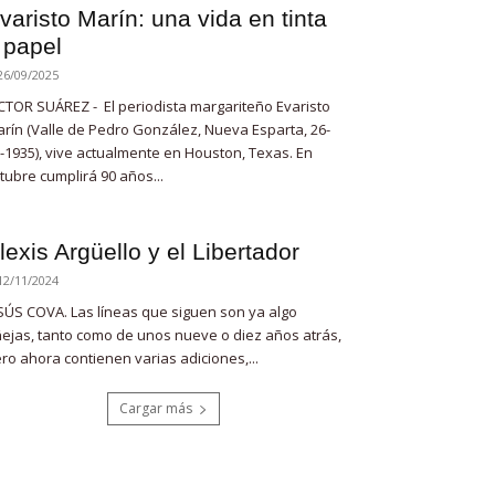
varisto Marín: una vida en tinta
 papel
26/09/2025
CTOR SUÁREZ - El periodista margariteño Evaristo
rín (Valle de Pedro González, Nueva Esparta, 26-
-1935), vive actualmente en Houston, Texas. En
tubre cumplirá 90 años...
lexis Argüello y el Libertador
12/11/2024
SÚS COVA. Las líneas que siguen son ya algo
ejas, tanto como de unos nueve o diez años atrás,
ro ahora contienen varias adiciones,...
Cargar más