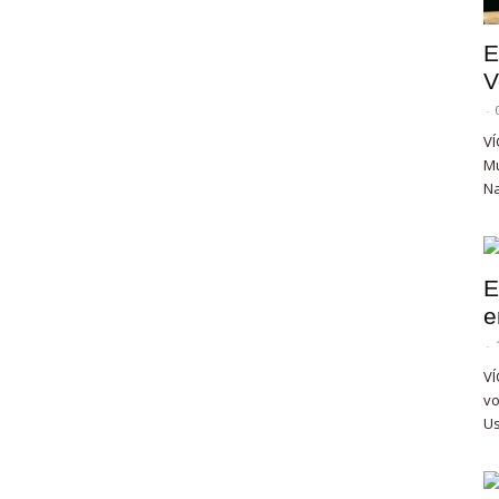
E
V
-
VÍ
Mu
Na
E
e
-
VÍ
vo
Us