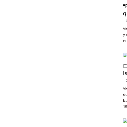
“
q
-
VÍ
y 
en
E
l
-
VÍ
de
ba
19