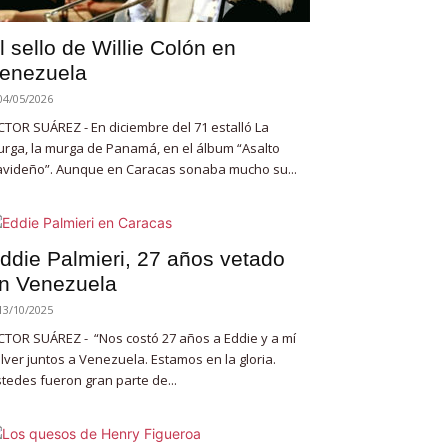
l sello de Willie Colón en
enezuela
04/05/2026
CTOR SUÁREZ - En diciembre del 71 estalló La
rga, la murga de Panamá, en el álbum “Asalto
videño”. Aunque en Caracas sonaba mucho su...
ddie Palmieri, 27 años vetado
n Venezuela
13/10/2025
CTOR SUÁREZ - “Nos costó 27 años a Eddie y a mí
lver juntos a Venezuela. Estamos en la gloria.
tedes fueron gran parte de...