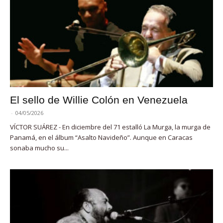
El sello de Willie Colón en Venezuela
-
04/05/2026
VÍCTOR SUÁREZ - En diciembre del 71 estalló La Murga, la murga de
Panamá, en el álbum “Asalto Navideño”. Aunque en Caracas
sonaba mucho su...