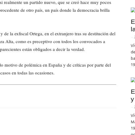
r si realmente un partido nuevo, que se creó hace muy pocos
rocedente de otro país, un país donde la democracia brilla
E
l
de la exfiscal Ortega, en el extranjero tras su destitución del
-
ra Alta, como es preceptivo con todos los convocados a
VÍ
parecientes están obligados a decir la verdad.
de
ba
do motivo de polémica en España y de críticas por parte del
19
casos en todas las ocasiones.
E
y
-
VÍ
Ma
19
oc