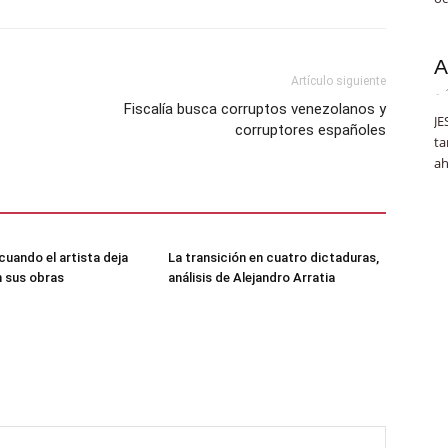
A
Artículo siguiente
-
Fiscalía busca corruptos venezolanos y
JE
corruptores españoles
ta
ah
cuando el artista deja
La transición en cuatro dictaduras,
 sus obras
análisis de Alejandro Arratia