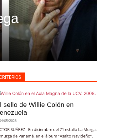
ega
CRITERIOS
l sello de Willie Colón en
enezuela
04/05/2026
CTOR SUÁREZ - En diciembre del 71 estalló La Murga,
 murga de Panamá, en el álbum “Asalto Navideño”.