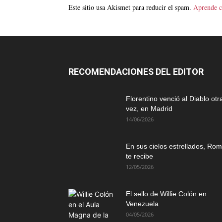
Este sitio usa Akismet para reducir el spam.
Aprende c
RECOMENDACIONES DEL EDITOR
Florentino venció al Diablo otr
vez, en Madrid
14/06/2026
En sus cielos estrellados, Ro
te recibe
12/05/2026
El sello de Willie Colón en
Venezuela
04/05/2026