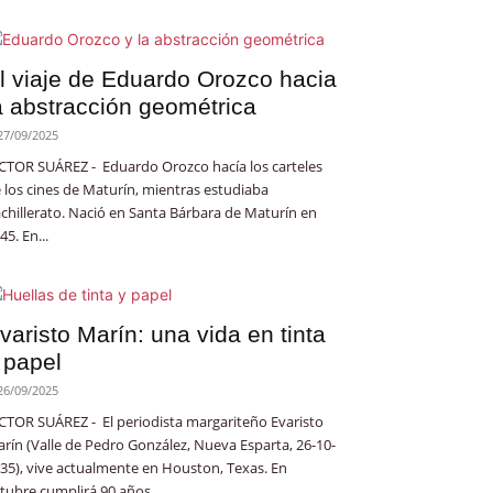
l viaje de Eduardo Orozco hacia
a abstracción geométrica
27/09/2025
CTOR SUÁREZ - Eduardo Orozco hacía los carteles
 los cines de Maturín, mientras estudiaba
chillerato. Nació en Santa Bárbara de Maturín en
45. En...
varisto Marín: una vida en tinta
 papel
26/09/2025
CTOR SUÁREZ - El periodista margariteño Evaristo
rín (Valle de Pedro González, Nueva Esparta, 26-10-
35), vive actualmente en Houston, Texas. En
tubre cumplirá 90 años...