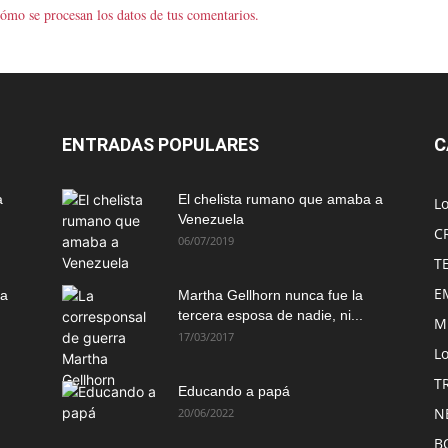
ómo se procesan los datos de tus comentarios.
ENTRADAS POPULARES
C
a
El chelista rumano que amaba a
L
Venezuela
C
06/07/2019
T
E
ma
Martha Gellhorn nunca fue la
tercera esposa de nadie, ni...
M
17/03/2017
Lo
T
Educando a papá
N
20/06/2022
B