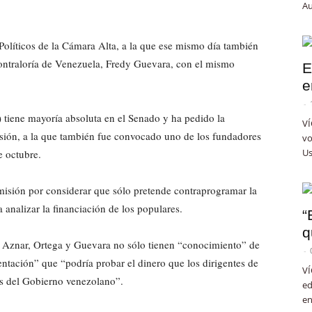
Au
Políticos de la Cámara Alta, a la que ese mismo día también
ontraloría de Venezuela, Fredy Guevara, con el mismo
E
e
-
) tiene mayoría absoluta en el Senado y ha pedido la
VÍ
ión, a la que también fue convocado uno de los fundadores
vo
Us
 octubre.
omisión por considerar que sólo pretende contraprogramar la
 analizar la financiación de los populares.
“
q
s Aznar, Ortega y Guevara no sólo tienen “conocimiento” de
-
ntación” que “podría probar el dinero que los dirigentes de
VÍ
s del Gobierno venezolano”.
ed
en