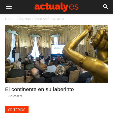
Inicio
Etiquetas
Foro América Latina
El continente en su laberinto
-
05/12/2019
CRITERIOS