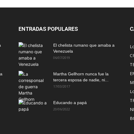
ENTRADAS POPULARES
C
a
El chelista rumano que amaba a
L
Venezuela
C
06/07/2019
T
E
ma
Martha Gellhorn nunca fue la
tercera esposa de nadie, ni...
M
17/03/2017
Lo
T
Educando a papá
N
20/06/2022
B