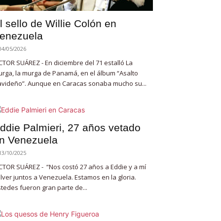
l sello de Willie Colón en
enezuela
04/05/2026
CTOR SUÁREZ - En diciembre del 71 estalló La
rga, la murga de Panamá, en el álbum “Asalto
videño”. Aunque en Caracas sonaba mucho su...
ddie Palmieri, 27 años vetado
n Venezuela
13/10/2025
CTOR SUÁREZ - “Nos costó 27 años a Eddie y a mí
lver juntos a Venezuela. Estamos en la gloria.
tedes fueron gran parte de...