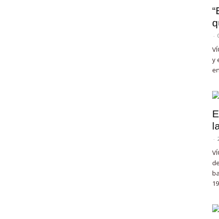
“
q
-
VÍ
y 
en
E
l
-
VÍ
de
ba
19