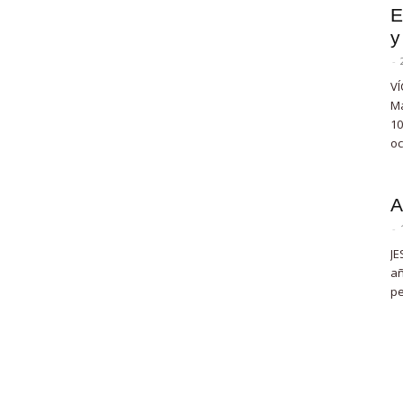
E
y
-
VÍ
Ma
10
oc
A
-
JE
añ
pe