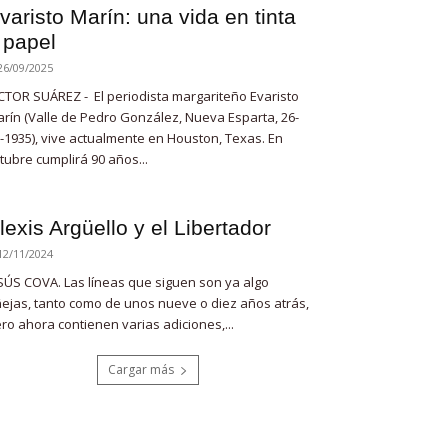
varisto Marín: una vida en tinta
 papel
26/09/2025
CTOR SUÁREZ - El periodista margariteño Evaristo
rín (Valle de Pedro González, Nueva Esparta, 26-
-1935), vive actualmente en Houston, Texas. En
tubre cumplirá 90 años...
lexis Argüello y el Libertador
12/11/2024
SÚS COVA. Las líneas que siguen son ya algo
ejas, tanto como de unos nueve o diez años atrás,
ro ahora contienen varias adiciones,...
Cargar más