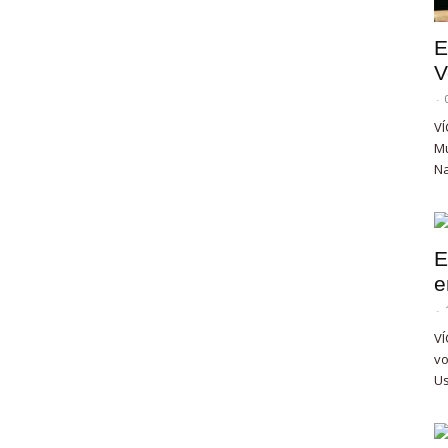
E
V
-
VÍ
Mu
Na
E
e
-
VÍ
vo
Us