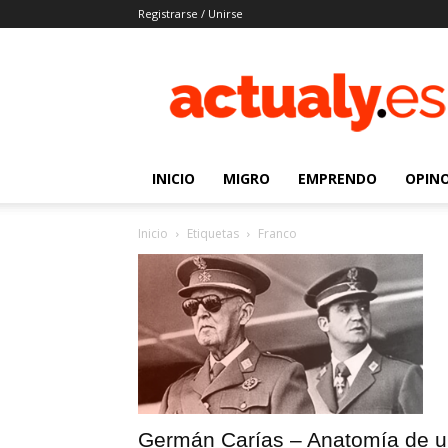
Registrarse / Unirse
Actualy.es
|
Noticias
de
los
venezolanos
INICIO
MIGRO
EMPRENDO
OPIN
que
emigraron
Inicio
Etiquetas
Franco
Germán Carías – Anatomía de 