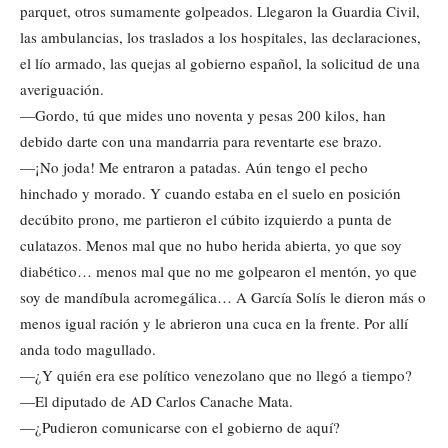
parquet, otros sumamente golpeados. Llegaron la Guardia Civil,
las ambulancias, los traslados a los hospitales, las declaraciones,
el lío armado, las quejas al gobierno español, la solicitud de una
averiguación.
—Gordo, tú que mides uno noventa y pesas 200 kilos, han
debido darte con una mandarria para reventarte ese brazo.
—¡No joda! Me entraron a patadas. Aún tengo el pecho
hinchado y morado. Y cuando estaba en el suelo en posición
decúbito prono, me partieron el cúbito izquierdo a punta de
culatazos. Menos mal que no hubo herida abierta, yo que soy
diabético… menos mal que no me golpearon el mentón, yo que
soy de mandíbula acromegálica… A García Solís le dieron más o
menos igual ración y le abrieron una cuca en la frente. Por allí
anda todo magullado.
—¿Y quién era ese político venezolano que no llegó a tiempo?
—El diputado de AD Carlos Canache Mata.
—¿Pudieron comunicarse con el gobierno de aquí?