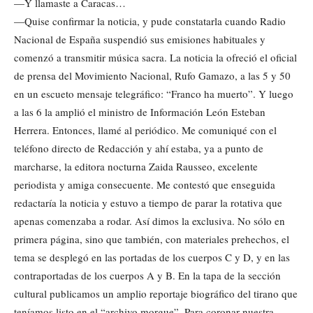
—Y llamaste a Caracas…
—Quise confirmar la noticia, y pude constatarla cuando Radio
Nacional de España suspendió sus emisiones habituales y
comenzó a transmitir música sacra. La noticia la ofreció el oficial
de prensa del Movimiento Nacional, Rufo Gamazo, a las 5 y 50
en un escueto mensaje telegráfico: “Franco ha muerto”. Y luego
a las 6 la amplió el ministro de Información León Esteban
Herrera. Entonces, llamé al periódico. Me comuniqué con el
teléfono directo de Redacción y ahí estaba, ya a punto de
marcharse, la editora nocturna Zaida Rausseo, excelente
periodista y amiga consecuente. Me contestó que enseguida
redactaría la noticia y estuvo a tiempo de parar la rotativa que
apenas comenzaba a rodar. Así dimos la exclusiva. No sólo en
primera página, sino que también, con materiales prehechos, el
tema se desplegó en las portadas de los cuerpos C y D, y en las
contraportadas de los cuerpos A y B. En la tapa de la sección
cultural publicamos un amplio reportaje biográfico del tirano que
teníamos listo en el “archivo morgue”. Para coronar nuestra