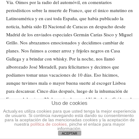
Vía. Oímos por la radio del automóvil, en comentarios
periodísticos sobre la muerte de Franco, que el único matutino en
Latinoamérica y en casi toda España, que había publicado la
noticia, había sido El Nacional de Caracas en despacho desde
Madrid de los enviados especiales Germán Carías Sisco y Miguel
Grillo. Nos abrazamos emocionados y decidimos cambiar de
planes. Nos fuimos a comer arroz y frijoles negros en Casa
Gallega y a brindar con whisky. Por la noche, nos llamó
alborozado José Moradell, para felicitarnos y decirnos que
podíamos tomar unas vacaciones de 10 días. Eso hicimos,
aunque tuvimos mala o mayor buena suerte al escoger Lisboa
para descansar. Cinco días después, luego de la inhumación de
Franco el domingo 23 de noviembre en el Valle de los Caídos, al
Uso de cookies
llegar al aeropuerto de la capital portuguesa, nos topamos con
Actualy.es utiliza cookies para que usted tenga la mejor experiencia
otra tarea. Acababan de alzarse los paracaidistas y habían
de usuario. Si continúa navegando está dando su consentimiento
para la aceptación de las mencionadas cookies y la aceptación de
tomado por asalto su propio cuartel. Ni modo, había que seguir
nuestra
política de cookies
, pinche el enlace para mayor
información.
trabajando…
ACEPTAR